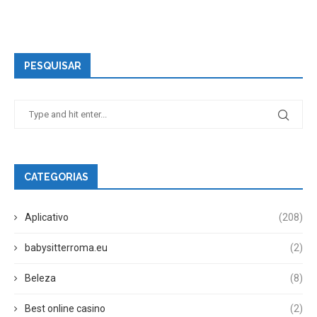
PESQUISAR
CATEGORIAS
Aplicativo
(208)
babysitterroma.eu
(2)
Beleza
(8)
Best online casino
(2)