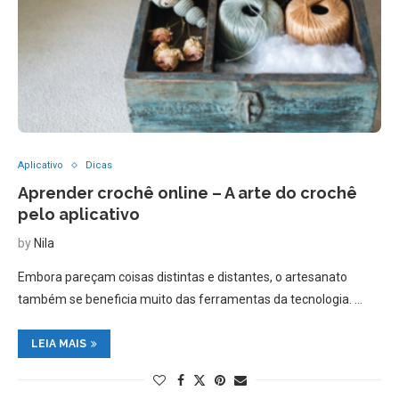
Aplicativo
Dicas
Aprender crochê online – A arte do crochê
pelo aplicativo
by
Nila
Embora pareçam coisas distintas e distantes, o artesanato
também se beneficia muito das ferramentas da tecnologia. …
LEIA MAIS