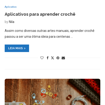
Aplicativo
Aplicativos para aprender crochê
by
Nila
Assim como diversas outras artes manuais, aprender crochê
passou a ser uma ótima ideia para centenas …
LEIA MAIS