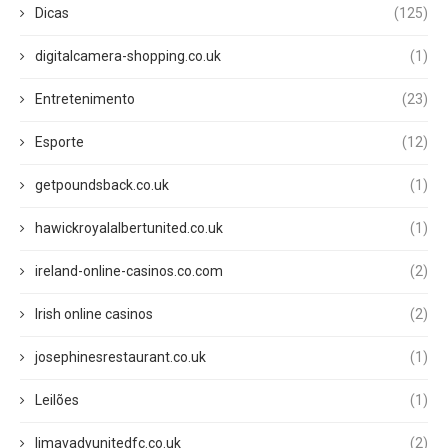
Dicas
(125)
digitalcamera-shopping.co.uk
(1)
Entretenimento
(23)
Esporte
(12)
getpoundsback.co.uk
(1)
hawickroyalalbertunited.co.uk
(1)
ireland-online-casinos.co.com
(2)
Irish online casinos
(2)
josephinesrestaurant.co.uk
(1)
Leilões
(1)
limavadyunitedfc.co.uk
(2)