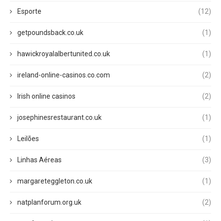
Esporte
(12)
getpoundsback.co.uk
(1)
hawickroyalalbertunited.co.uk
(1)
ireland-online-casinos.co.com
(2)
Irish online casinos
(2)
josephinesrestaurant.co.uk
(1)
Leilões
(1)
Linhas Aéreas
(3)
margareteggleton.co.uk
(1)
natplanforum.org.uk
(2)