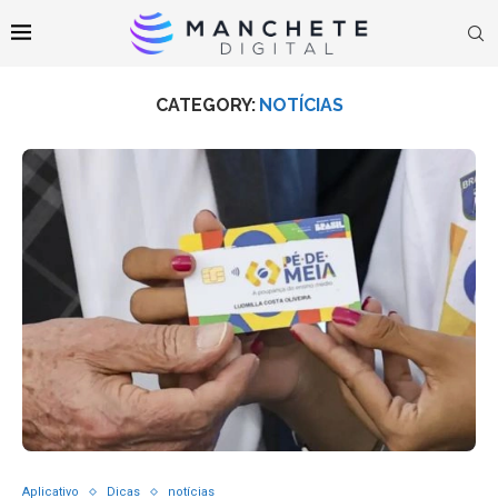
CATEGORY:
NOTÍCIAS
Aplicativo
Dicas
notícias