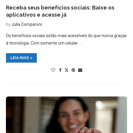
Receba seus benefícios sociais: Baixe os
aplicativos e acesse já
by
Julia Comparoni
Os benefícios sociais estão mais acessíveis do que nunca graças
à tecnologia. Com somente um celular …
LEIA MAIS