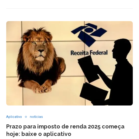
Aplicativo
notícias
Prazo para imposto de renda 2025 começa
hoje: baixe o aplicativo