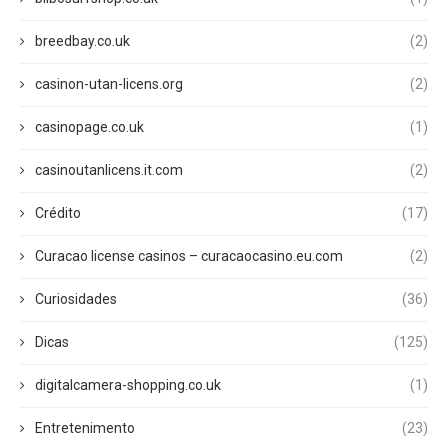
breedbay.co.uk
(2)
casinon-utan-licens.org
(2)
casinopage.co.uk
(1)
casinoutanlicens.it.com
(2)
Crédito
(17)
Curacao license casinos – curacaocasino.eu.com
(2)
Curiosidades
(36)
Dicas
(125)
digitalcamera-shopping.co.uk
(1)
Entretenimento
(23)