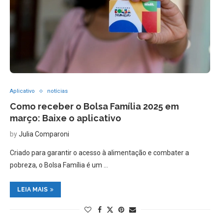
Aplicativo
notícias
Como receber o Bolsa Família 2025 em
março: Baixe o aplicativo
by
Julia Comparoni
Criado para garantir o acesso à alimentação e combater a
pobreza, o Bolsa Família é um …
LEIA MAIS