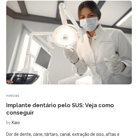
notícias
Implante dentário pelo SUS: Veja como
conseguir
by
Kaio
Dor de dente, cárie, tártaro, canal, extração de siso, aftas e