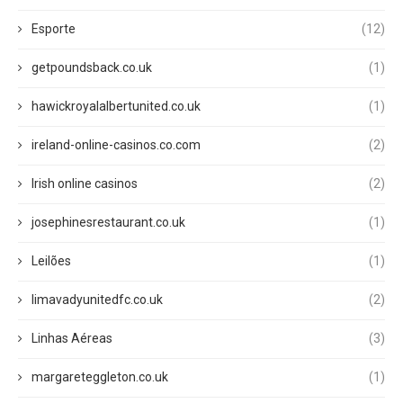
Esporte
(12)
getpoundsback.co.uk
(1)
hawickroyalalbertunited.co.uk
(1)
ireland-online-casinos.co.com
(2)
Irish online casinos
(2)
josephinesrestaurant.co.uk
(1)
Leilões
(1)
limavadyunitedfc.co.uk
(2)
Linhas Aéreas
(3)
margareteggleton.co.uk
(1)