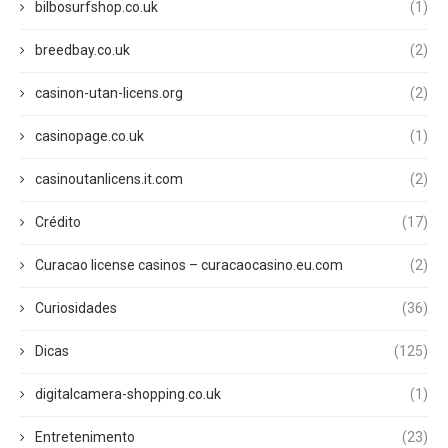
bilbosurfshop.co.uk
(1)
breedbay.co.uk
(2)
casinon-utan-licens.org
(2)
casinopage.co.uk
(1)
casinoutanlicens.it.com
(2)
Crédito
(17)
Curacao license casinos – curacaocasino.eu.com
(2)
Curiosidades
(36)
Dicas
(125)
digitalcamera-shopping.co.uk
(1)
Entretenimento
(23)