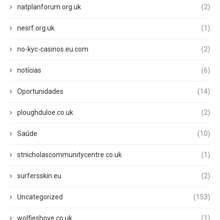
natplanforum.org.uk
(2)
nesrf.org.uk
(1)
no-kyc-casinos.eu.com
(2)
notícias
(6)
Oportunidades
(14)
ploughduloe.co.uk
(2)
Saúde
(10)
stnicholascommunitycentre.co.uk
(1)
surfersskin.eu
(2)
Uncategorized
(153)
wolfieshove.co.uk
(1)