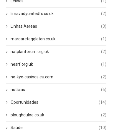
Leilões
(1)
limavadyunitedfc.co.uk
(2)
Linhas Aéreas
(3)
margareteggleton.co.uk
(1)
natplanforum.org.uk
(2)
nesrf.org.uk
(1)
no-kyc-casinos.eu.com
(2)
notícias
(6)
Oportunidades
(14)
ploughduloe.co.uk
(2)
Saúde
(10)