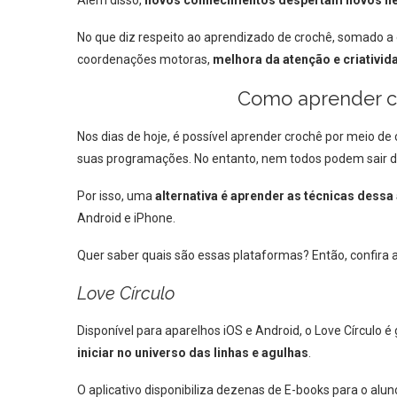
Além disso,
novos conhecimentos despertam novos n
No que diz respeito ao aprendizado de crochê, somado a 
coordenações motoras,
melhora da atenção e criativid
Como aprender c
Nos dias de hoje, é possível aprender crochê por meio d
suas programações. No entanto, nem todos podem sair d
Por isso, uma
alternativa é aprender as técnicas dessa 
Android e iPhone.
Quer saber quais são essas plataformas? Então, confira 
Love Círculo
Disponível para aparelhos iOS e Android, o Love Círculo é
iniciar no universo das linhas e agulhas
.
O aplicativo disponibiliza dezenas de E-books para o a