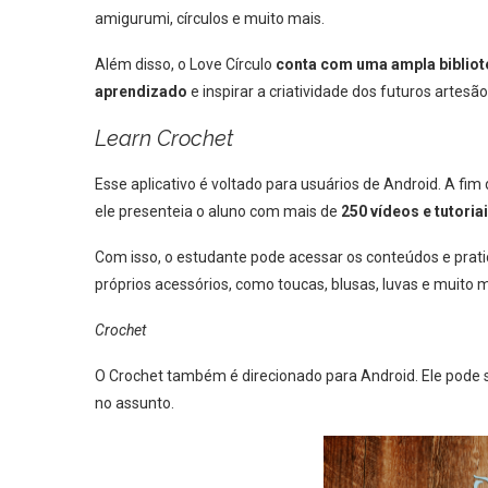
amigurumi, círculos e muito mais.
Além disso, o Love Círculo
conta com uma ampla bibliotec
aprendizado
e inspirar a criatividade dos futuros artesã
Learn Crochet
Esse aplicativo é voltado para usuários de Android. A fi
ele presenteia o aluno com mais de
250 vídeos e tutoria
Com isso, o estudante pode acessar os conteúdos e pratica
próprios acessórios, como toucas, blusas, luvas e muito 
Crochet
O Crochet também é direcionado para Android. Ele pode s
no assunto.