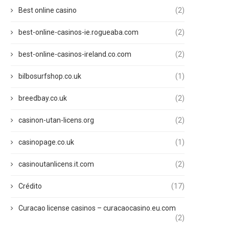
Best online casino
(2)
best-online-casinos-ie.rogueaba.com
(2)
best-online-casinos-ireland.co.com
(2)
bilbosurfshop.co.uk
(1)
breedbay.co.uk
(2)
casinon-utan-licens.org
(2)
casinopage.co.uk
(1)
casinoutanlicens.it.com
(2)
Crédito
(17)
Curacao license casinos – curacaocasino.eu.com
(2)