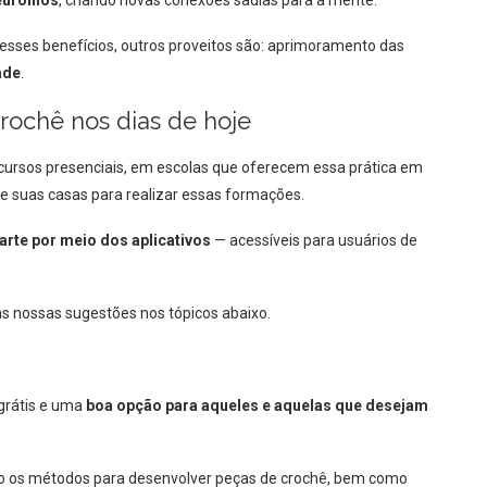
eurônios
, criando novas conexões sadias para a mente.
esses benefícios, outros proveitos são: aprimoramento das
ade
.
rochê nos dias de hoje
e cursos presenciais, em escolas que oferecem essa prática em
e suas casas para realizar essas formações.
arte por meio dos aplicativos
— acessíveis para usuários de
as nossas sugestões nos tópicos abaixo.
 grátis e uma
boa opção para aqueles e aquelas que desejam
luno os métodos para desenvolver peças de crochê, bem como