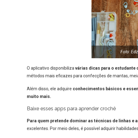
Foto: Ed
O aplicativo disponibiliza
várias dicas para o estudante 
métodos mais eficazes para confecções de mantas, meia
Além disso, ele adquire
conhecimentos básicos e essenc
muito mais.
Baixe esses apps para aprender crochê
Para quem
pretende dominar as técnicas de linhas e 
excelentes. Por meio deles, é possível adquirir habilidad