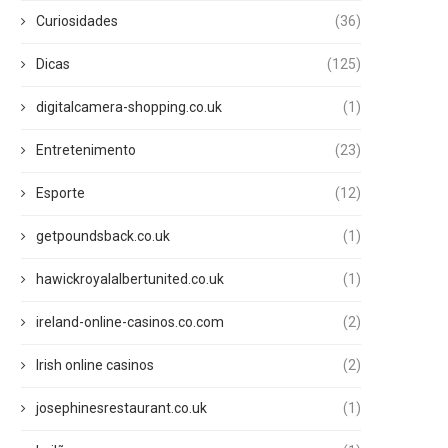
Curiosidades
(36)
Dicas
(125)
digitalcamera-shopping.co.uk
(1)
Entretenimento
(23)
Esporte
(12)
getpoundsback.co.uk
(1)
hawickroyalalbertunited.co.uk
(1)
ireland-online-casinos.co.com
(2)
Irish online casinos
(2)
josephinesrestaurant.co.uk
(1)