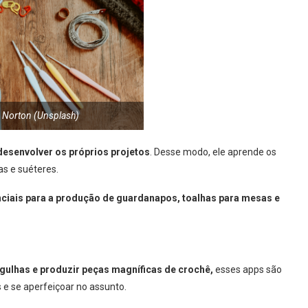
z Norton (Unsplash)
desenvolver os próprios projetos
. Desse modo, ele aprende os
s e suéteres.
iais para a produção de guardanapos, toalhas para mesas e
agulhas e produzir peças magníficas de crochê,
esses apps são
es e se aperfeiçoar no assunto.