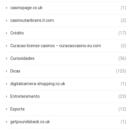
casinopage.co.uk
(1)
casinoutanlicens.it.com
(2)
Crédito
(17)
Curacao license casinos – curacaocasino.eu.com
(2)
Curiosidades
(36)
Dicas
(125)
digitalcamera-shopping.co.uk
(1)
Entretenimento
(23)
Esporte
(12)
getpoundsback.co.uk
(1)