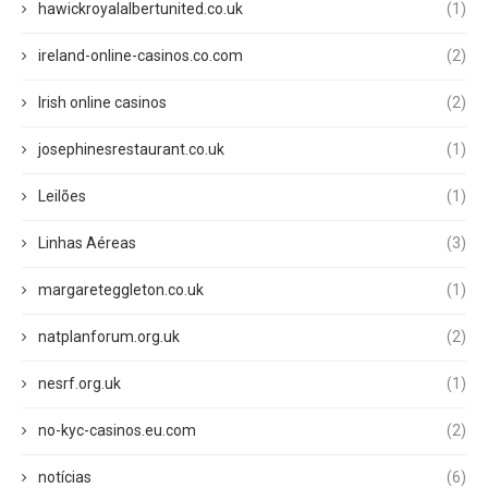
hawickroyalalbertunited.co.uk
(1)
ireland-online-casinos.co.com
(2)
Irish online casinos
(2)
josephinesrestaurant.co.uk
(1)
Leilões
(1)
Linhas Aéreas
(3)
margareteggleton.co.uk
(1)
natplanforum.org.uk
(2)
nesrf.org.uk
(1)
no-kyc-casinos.eu.com
(2)
notícias
(6)