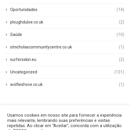
Oportunidades
(14)
ploughduloe.co.uk
(2)
Saúde
(10)
stnicholascommunitycentre.co.uk
(1)
surfersskin.eu
(2)
Uncategorized
(131)
wolfieshove.co.uk
(1)
Usamos cookies em nosso site para fornecer a experiência
Início
Quem Somos
Fale Conosco
Disclaimer
mais relevante, lembrando suas preferências e visitas
Termos de Uso
Política Privacidade
repetidas. Ao clicar em “Aceitar”, concorda com a utilização