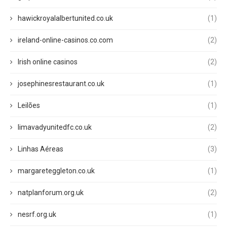
hawickroyalalbertunited.co.uk
(1)
ireland-online-casinos.co.com
(2)
Irish online casinos
(2)
josephinesrestaurant.co.uk
(1)
Leilões
(1)
limavadyunitedfc.co.uk
(2)
Linhas Aéreas
(3)
margareteggleton.co.uk
(1)
natplanforum.org.uk
(2)
nesrf.org.uk
(1)