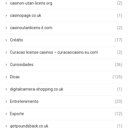
casinon-utan-licens.org
(2)
casinopage.co.uk
(1)
casinoutanlicens.it.com
(2)
Crédito
(17)
Curacao license casinos – curacaocasino.eu.com
(2)
Curiosidades
(36)
Dicas
(125)
digitalcamera-shopping.co.uk
(1)
Entretenimento
(23)
Esporte
(12)
getpoundsback.co.uk
(1)