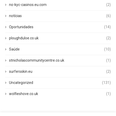
no-kyc-casinos.eu.com
(2)
notícias
(6)
Oportunidades
(14)
ploughduloe.co.uk
(2)
Saúde
(10)
stnicholascommunitycentre.co.uk
(1)
surfersskin.eu
(2)
Uncategorized
(131)
wolfieshove.co.uk
(1)