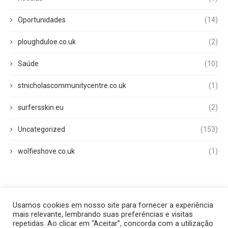
Oportunidades
(14)
ploughduloe.co.uk
(2)
Saúde
(10)
stnicholascommunitycentre.co.uk
(1)
surfersskin.eu
(2)
Uncategorized
(153)
wolfieshove.co.uk
(1)
Usamos cookies em nosso site para fornecer a experiência
Início
Quem Somos
Fale Conosco
Disclaimer
mais relevante, lembrando suas preferências e visitas
Termos de Uso
Política Privacidade
repetidas. Ao clicar em “Aceitar”, concorda com a utilização