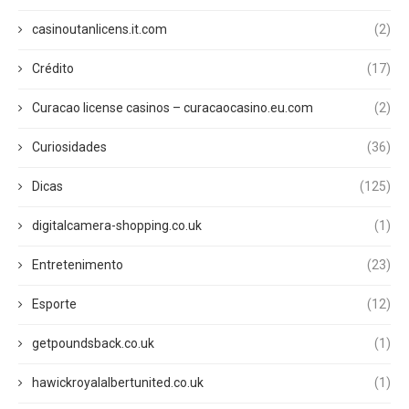
casinoutanlicens.it.com
(2)
Crédito
(17)
Curacao license casinos – curacaocasino.eu.com
(2)
Curiosidades
(36)
Dicas
(125)
digitalcamera-shopping.co.uk
(1)
Entretenimento
(23)
Esporte
(12)
getpoundsback.co.uk
(1)
hawickroyalalbertunited.co.uk
(1)