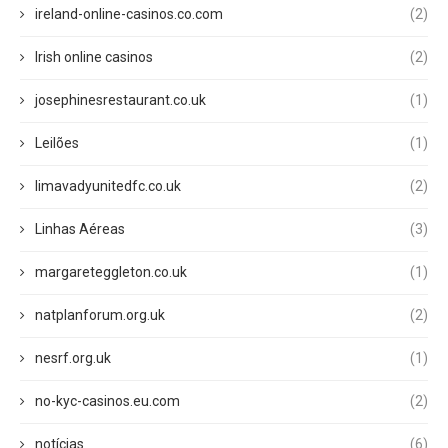
ireland-online-casinos.co.com
(2)
Irish online casinos
(2)
josephinesrestaurant.co.uk
(1)
Leilões
(1)
limavadyunitedfc.co.uk
(2)
Linhas Aéreas
(3)
margareteggleton.co.uk
(1)
natplanforum.org.uk
(2)
nesrf.org.uk
(1)
no-kyc-casinos.eu.com
(2)
notícias
(6)