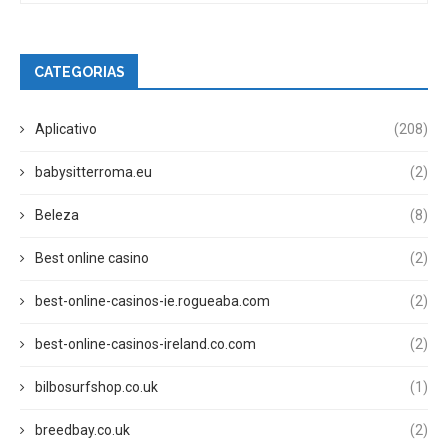
CATEGORIAS
Aplicativo
(208)
babysitterroma.eu
(2)
Beleza
(8)
Best online casino
(2)
best-online-casinos-ie.rogueaba.com
(2)
best-online-casinos-ireland.co.com
(2)
bilbosurfshop.co.uk
(1)
breedbay.co.uk
(2)