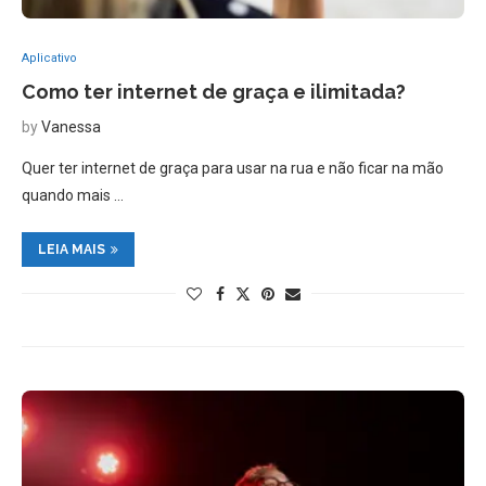
Aplicativo
Como ter internet de graça e ilimitada?
by
Vanessa
Quer ter internet de graça para usar na rua e não ficar na mão
quando mais …
LEIA MAIS