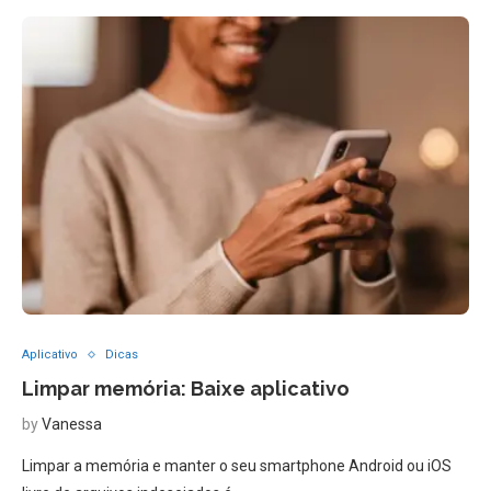
Aplicativo
Dicas
Limpar memória: Baixe aplicativo
by
Vanessa
Limpar a memória e manter o seu smartphone Android ou iOS