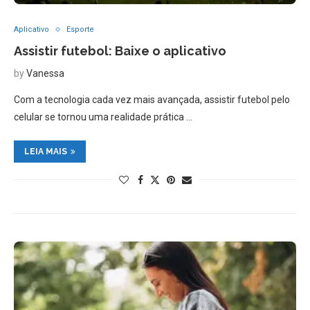
Aplicativo
Esporte
Assistir futebol: Baixe o aplicativo
by
Vanessa
Com a tecnologia cada vez mais avançada, assistir futebol pelo
celular se tornou uma realidade prática …
LEIA MAIS