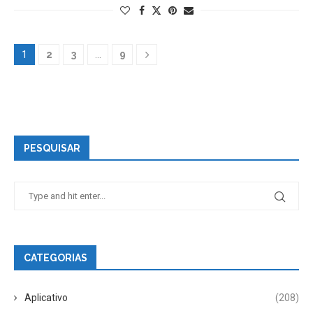
1
2
3
…
9
PESQUISAR
CATEGORIAS
Aplicativo
(208)