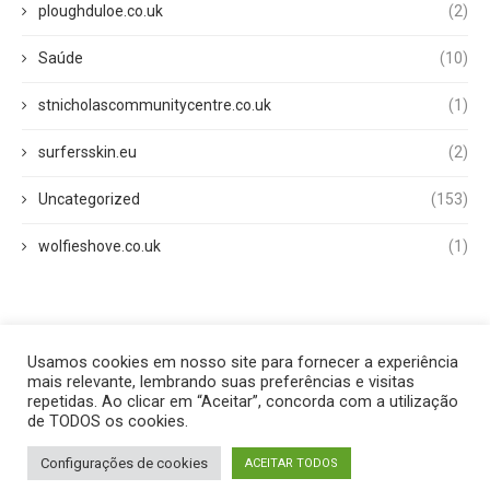
ploughduloe.co.uk
(2)
Saúde
(10)
stnicholascommunitycentre.co.uk
(1)
surfersskin.eu
(2)
Uncategorized
(153)
wolfieshove.co.uk
(1)
Usamos cookies em nosso site para fornecer a experiência
Início
Quem Somos
Fale Conosco
Disclaimer
mais relevante, lembrando suas preferências e visitas
Termos de Uso
Política Privacidade
repetidas. Ao clicar em “Aceitar”, concorda com a utilização
de TODOS os cookies.
2025 - All Right Reserved.
Configurações de cookies
ACEITAR TODOS
BACK TO TOP