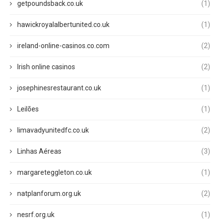
getpoundsback.co.uk
(1)
hawickroyalalbertunited.co.uk
(1)
ireland-online-casinos.co.com
(2)
Irish online casinos
(2)
josephinesrestaurant.co.uk
(1)
Leilões
(1)
limavadyunitedfc.co.uk
(2)
Linhas Aéreas
(3)
margareteggleton.co.uk
(1)
natplanforum.org.uk
(2)
nesrf.org.uk
(1)