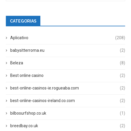
CATEGORIAS
Aplicativo
(208)
babysitterroma.eu
(2)
Beleza
(8)
Best online casino
(2)
best-online-casinos-ie.rogueaba.com
(2)
best-online-casinos-ireland.co.com
(2)
bilbosurfshop.co.uk
(1)
breedbay.co.uk
(2)