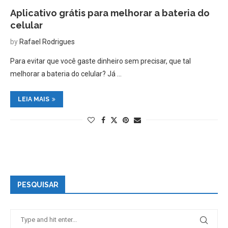
Aplicativo grátis para melhorar a bateria do
celular
by
Rafael Rodrigues
Para evitar que você gaste dinheiro sem precisar, que tal
melhorar a bateria do celular? Já …
LEIA MAIS
PESQUISAR