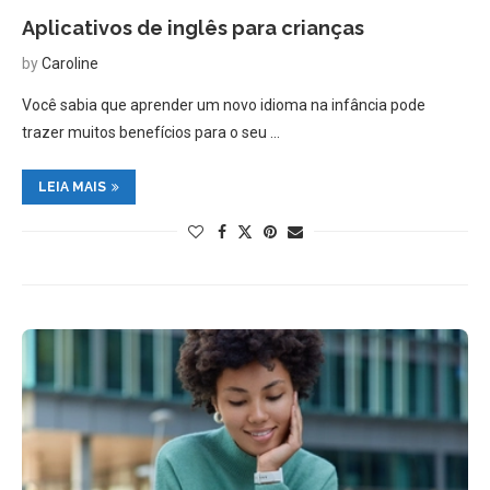
Aplicativos de inglês para crianças
by
Caroline
Você sabia que aprender um novo idioma na infância pode
trazer muitos benefícios para o seu …
LEIA MAIS