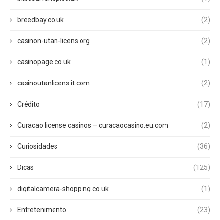
breedbay.co.uk
(2)
casinon-utan-licens.org
(2)
casinopage.co.uk
(1)
casinoutanlicens.it.com
(2)
Crédito
(17)
Curacao license casinos – curacaocasino.eu.com
(2)
Curiosidades
(36)
Dicas
(125)
digitalcamera-shopping.co.uk
(1)
Entretenimento
(23)