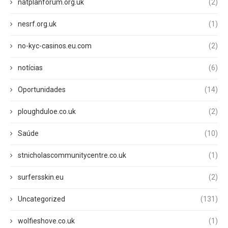
natplanforum.org.uk
(2)
nesrf.org.uk
(1)
no-kyc-casinos.eu.com
(2)
notícias
(6)
Oportunidades
(14)
ploughduloe.co.uk
(2)
Saúde
(10)
stnicholascommunitycentre.co.uk
(1)
surfersskin.eu
(2)
Uncategorized
(131)
wolfieshove.co.uk
(1)