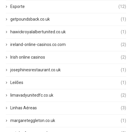
Esporte
(12)
getpoundsback.co.uk
(1)
hawickroyalalbertunited.co.uk
(1)
ireland-online-casinos.co.com
(2)
Irish online casinos
(2)
josephinesrestaurant.co.uk
(1)
Leilões
(1)
limavadyunitedfc.co.uk
(2)
Linhas Aéreas
(3)
margareteggleton.co.uk
(1)