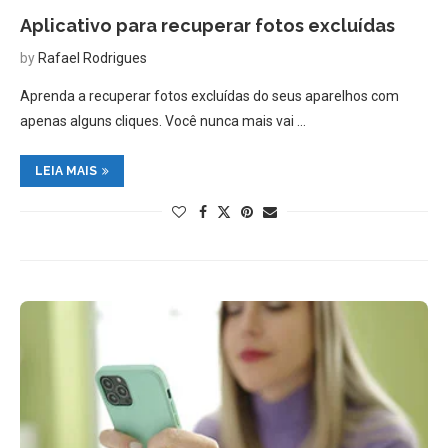
Aplicativo para recuperar fotos excluídas
by
Rafael Rodrigues
Aprenda a recuperar fotos excluídas do seus aparelhos com
apenas alguns cliques. Você nunca mais vai …
LEIA MAIS