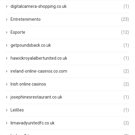
digitalcamera-shopping.co.uk
(1)
Entretenimento
(23)
Esporte
(12)
getpoundsback.co.uk
(1)
hawickroyalalbertunited.co.uk
(1)
ireland-online-casinos.co.com
(2)
Irish online casinos
(2)
josephinesrestaurant.co.uk
(1)
Leilões
(1)
limavadyunitedfc.co.uk
(2)