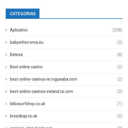
CATEGORIAS
Aplicativo
(208)
babysitterroma.eu
(2)
Beleza
(8)
Best online casino
(2)
best-online-casinos-ie.rogueaba.com
(2)
best-online-casinos-ireland.co.com
(2)
bilbosurfshop.co.uk
(1)
breedbay.co.uk
(2)