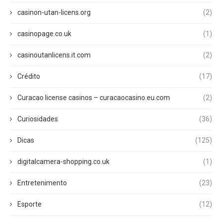
casinon-utan-licens.org
(2)
casinopage.co.uk
(1)
casinoutanlicens.it.com
(2)
Crédito
(17)
Curacao license casinos – curacaocasino.eu.com
(2)
Curiosidades
(36)
Dicas
(125)
digitalcamera-shopping.co.uk
(1)
Entretenimento
(23)
Esporte
(12)