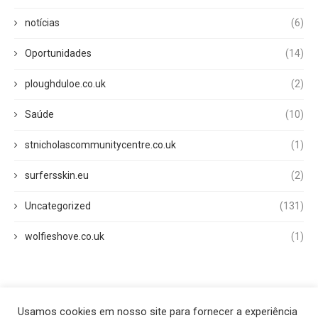
notícias
(6)
Oportunidades
(14)
ploughduloe.co.uk
(2)
Saúde
(10)
stnicholascommunitycentre.co.uk
(1)
surfersskin.eu
(2)
Uncategorized
(131)
wolfieshove.co.uk
(1)
Usamos cookies em nosso site para fornecer a experiência