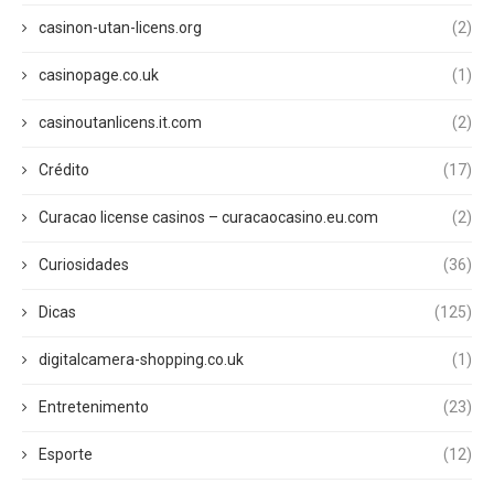
casinon-utan-licens.org
(2)
casinopage.co.uk
(1)
casinoutanlicens.it.com
(2)
Crédito
(17)
Curacao license casinos – curacaocasino.eu.com
(2)
Curiosidades
(36)
Dicas
(125)
digitalcamera-shopping.co.uk
(1)
Entretenimento
(23)
Esporte
(12)