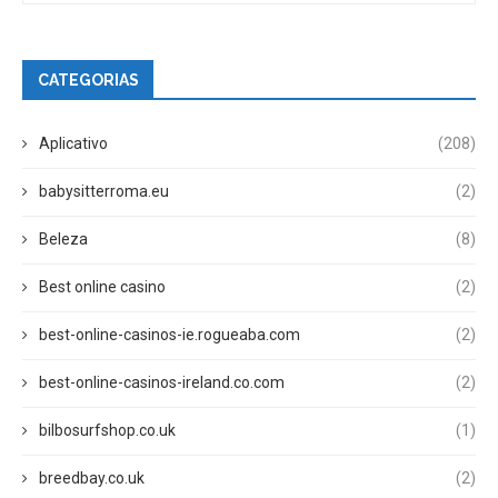
CATEGORIAS
Aplicativo
(208)
babysitterroma.eu
(2)
Beleza
(8)
Best online casino
(2)
best-online-casinos-ie.rogueaba.com
(2)
best-online-casinos-ireland.co.com
(2)
bilbosurfshop.co.uk
(1)
breedbay.co.uk
(2)