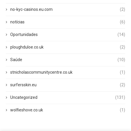
no-kyc-casinos.eu.com
(2)
notícias
(6)
Oportunidades
(14)
ploughduloe.co.uk
(2)
Saúde
(10)
stnicholascommunitycentre.co.uk
(1)
surfersskin.eu
(2)
Uncategorized
(131)
wolfieshove.co.uk
(1)