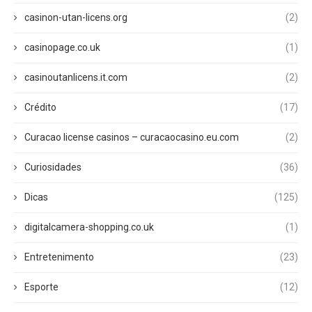
casinon-utan-licens.org
(2)
casinopage.co.uk
(1)
casinoutanlicens.it.com
(2)
Crédito
(17)
Curacao license casinos – curacaocasino.eu.com
(2)
Curiosidades
(36)
Dicas
(125)
digitalcamera-shopping.co.uk
(1)
Entretenimento
(23)
Esporte
(12)