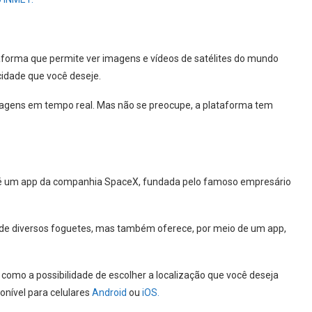
orma que permite ver imagens e vídeos de satélites do mundo
cidade que você deseje.
imagens em tempo real. Mas não se preocupe, a plataforma tem
 é um app da companhia SpaceX, fundada pelo famoso empresário
de diversos foguetes, mas também oferece, por meio de um app,
 como a possibilidade de escolher a localização que você deseja
ponível para celulares
Android
ou
iOS.