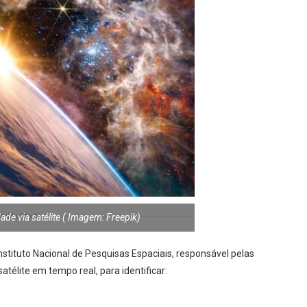
ade via satélite ( Imagem: Freepik)
Publicidade
Instituto Nacional de Pesquisas Espaciais, responsável pelas
satélite em tempo real, para identificar: