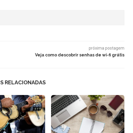
próxima postagem
Veja como descobrir senhas de wi-fi grátis
S RELACIONADAS