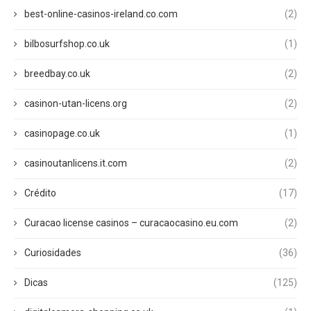
best-online-casinos-ireland.co.com
(2)
bilbosurfshop.co.uk
(1)
breedbay.co.uk
(2)
casinon-utan-licens.org
(2)
casinopage.co.uk
(1)
casinoutanlicens.it.com
(2)
Crédito
(17)
Curacao license casinos – curacaocasino.eu.com
(2)
Curiosidades
(36)
Dicas
(125)