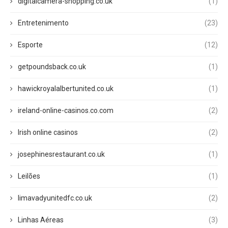
digitalcamera-shopping.co.uk
(1)
Entretenimento
(23)
Esporte
(12)
getpoundsback.co.uk
(1)
hawickroyalalbertunited.co.uk
(1)
ireland-online-casinos.co.com
(2)
Irish online casinos
(2)
josephinesrestaurant.co.uk
(1)
Leilões
(1)
limavadyunitedfc.co.uk
(2)
Linhas Aéreas
(3)