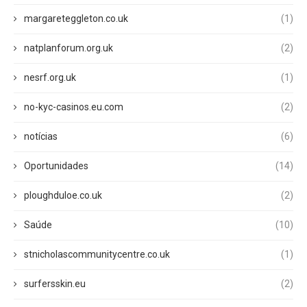
margareteggleton.co.uk
(1)
natplanforum.org.uk
(2)
nesrf.org.uk
(1)
no-kyc-casinos.eu.com
(2)
notícias
(6)
Oportunidades
(14)
ploughduloe.co.uk
(2)
Saúde
(10)
stnicholascommunitycentre.co.uk
(1)
surfersskin.eu
(2)