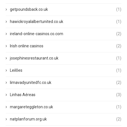
getpoundsback.co.uk
(1)
hawickroyalalbertunited.co.uk
(1)
ireland-online-casinos.co.com
(2)
Irish online casinos
(2)
josephinesrestaurant.co.uk
(1)
Leilões
(1)
limavadyunitedfc.co.uk
(2)
Linhas Aéreas
(3)
margareteggleton.co.uk
(1)
natplanforum.org.uk
(2)