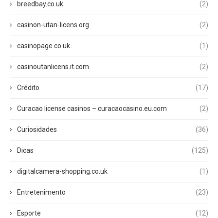
breedbay.co.uk
(2)
casinon-utan-licens.org
(2)
casinopage.co.uk
(1)
casinoutanlicens.it.com
(2)
Crédito
(17)
Curacao license casinos – curacaocasino.eu.com
(2)
Curiosidades
(36)
Dicas
(125)
digitalcamera-shopping.co.uk
(1)
Entretenimento
(23)
Esporte
(12)