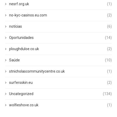
nesrf.org.uk
(1)
no-kyc-casinos.eu.com
(2)
notícias
(6)
Oportunidades
(14)
ploughduloe.co.uk
(2)
Saúde
(10)
stnicholascommunitycentre.co.uk
(1)
surfersskin.eu
(2)
Uncategorized
(134)
wolfieshove.co.uk
(1)