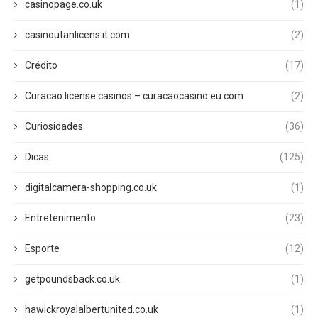
casinopage.co.uk
(1)
casinoutanlicens.it.com
(2)
Crédito
(17)
Curacao license casinos – curacaocasino.eu.com
(2)
Curiosidades
(36)
Dicas
(125)
digitalcamera-shopping.co.uk
(1)
Entretenimento
(23)
Esporte
(12)
getpoundsback.co.uk
(1)
hawickroyalalbertunited.co.uk
(1)