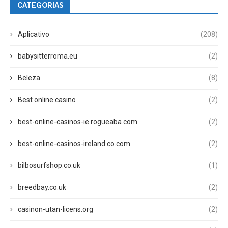
CATEGORIAS
Aplicativo
(208)
babysitterroma.eu
(2)
Beleza
(8)
Best online casino
(2)
best-online-casinos-ie.rogueaba.com
(2)
best-online-casinos-ireland.co.com
(2)
bilbosurfshop.co.uk
(1)
breedbay.co.uk
(2)
casinon-utan-licens.org
(2)