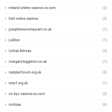
ireland-online-casinos.co.com
(2)
Irish online casinos
(2)
josephinesrestaurant.co.uk
(1)
Leilões
(1)
Linhas Aéreas
(3)
margareteggleton.co.uk
(1)
natplanforum.org.uk
(2)
nesrf.org.uk
(1)
no-kyc-casinos.eu.com
(2)
notícias
(6)