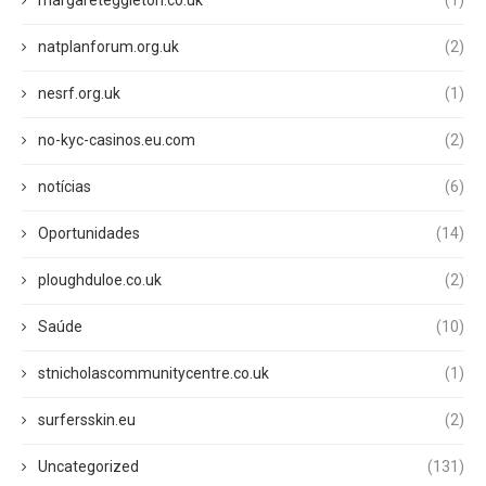
margareteggleton.co.uk
(1)
natplanforum.org.uk
(2)
nesrf.org.uk
(1)
no-kyc-casinos.eu.com
(2)
notícias
(6)
Oportunidades
(14)
ploughduloe.co.uk
(2)
Saúde
(10)
stnicholascommunitycentre.co.uk
(1)
surfersskin.eu
(2)
Uncategorized
(131)