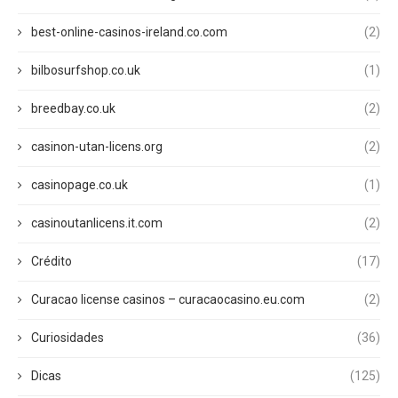
best-online-casinos-ireland.co.com
(2)
bilbosurfshop.co.uk
(1)
breedbay.co.uk
(2)
casinon-utan-licens.org
(2)
casinopage.co.uk
(1)
casinoutanlicens.it.com
(2)
Crédito
(17)
Curacao license casinos – curacaocasino.eu.com
(2)
Curiosidades
(36)
Dicas
(125)