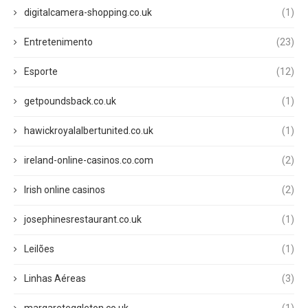
digitalcamera-shopping.co.uk
(1)
Entretenimento
(23)
Esporte
(12)
getpoundsback.co.uk
(1)
hawickroyalalbertunited.co.uk
(1)
ireland-online-casinos.co.com
(2)
Irish online casinos
(2)
josephinesrestaurant.co.uk
(1)
Leilões
(1)
Linhas Aéreas
(3)