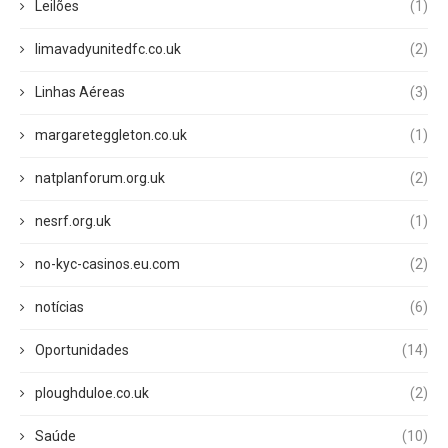
Leilões
(1)
limavadyunitedfc.co.uk
(2)
Linhas Aéreas
(3)
margareteggleton.co.uk
(1)
natplanforum.org.uk
(2)
nesrf.org.uk
(1)
no-kyc-casinos.eu.com
(2)
notícias
(6)
Oportunidades
(14)
ploughduloe.co.uk
(2)
Saúde
(10)