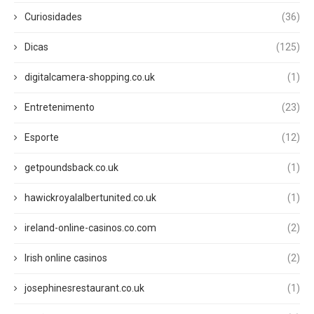
Curiosidades
(36)
Dicas
(125)
digitalcamera-shopping.co.uk
(1)
Entretenimento
(23)
Esporte
(12)
getpoundsback.co.uk
(1)
hawickroyalalbertunited.co.uk
(1)
ireland-online-casinos.co.com
(2)
Irish online casinos
(2)
josephinesrestaurant.co.uk
(1)