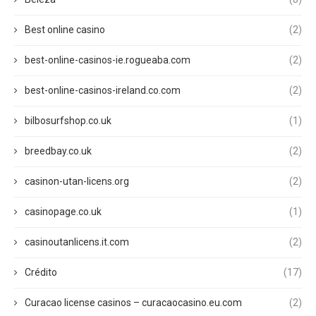
Best online casino
(2)
best-online-casinos-ie.rogueaba.com
(2)
best-online-casinos-ireland.co.com
(2)
bilbosurfshop.co.uk
(1)
breedbay.co.uk
(2)
casinon-utan-licens.org
(2)
casinopage.co.uk
(1)
casinoutanlicens.it.com
(2)
Crédito
(17)
Curacao license casinos – curacaocasino.eu.com
(2)