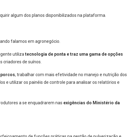
quirir algum dos planos disponibilizados na plataforma.
uando falamos em agronegócio.
igente utiliza
tecnologia de ponta e traz uma gama de opções
s criadores de suínos.
 porcos
, trabalhar com mais efetividade no manejo e nutrição dos
 utilizar os painéis de controle para analisar os relatórios e
 produtores a se enquadrarem nas
exigências do Ministério da
feiçoamento de funções práticas na gestão de pulverização e