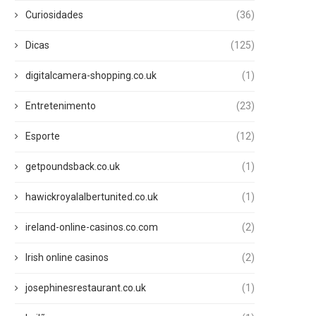
Curiosidades
(36)
Dicas
(125)
digitalcamera-shopping.co.uk
(1)
Entretenimento
(23)
Esporte
(12)
getpoundsback.co.uk
(1)
hawickroyalalbertunited.co.uk
(1)
ireland-online-casinos.co.com
(2)
Irish online casinos
(2)
josephinesrestaurant.co.uk
(1)