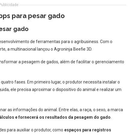
Publicidade
pps para pesar gado
esar gado
desenvolvimento de ferramentas para o agribusiness. Com o
rte, a multinacional lançou o Agroninja Beefie 3D.
ansformar a pesagem de gados, além de facilitar o gerenciamento
uatro fases. Em primeiro lugar, o produtor necessita instalar o
ida, ele precisa aproximar o dispositivo do animal e realizar um
onar as informações do animal. Entre elas, a raça, o sexo, a marca
álculos e fornecerá os resultados da pesagem do gado
.
des para auxiliar o produtor, como
espaços para registros