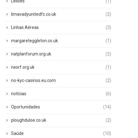
Leilões
(1)
limavadyunitedfc.co.uk
(2)
Linhas Aéreas
(3)
margareteggleton.co.uk
(1)
natplanforum.org.uk
(2)
nesrf.org.uk
(1)
no-kyc-casinos.eu.com
(2)
notícias
(6)
Oportunidades
(14)
ploughduloe.co.uk
(2)
Saúde
(10)