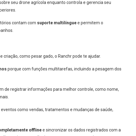
 sobre seu drone agrícola enquanto controla e gerencia seu
periores.
latórios contam com
suporte multilíngue
e permitem o
banhos.
 criação, como pesar gado, o Ranchr pode te ajudar.
nhos
porque com funções multitarefas, incluindo a pesagem dos
ém de registrar informações para melhor controle, como nome,
mais.
ar eventos como vendas, tratamentos e mudanças de saúde,
ompletamente offline
e sincronizar os dados registrados com a