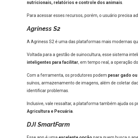
nutricionais, relatórios e controle dos animais
.
Para acessar esses recursos, porém, o usuário precisa ad
Agriness S2
A Agriness S2 é uma das plataformas mais modernas q
Voltada para a gestão de suinocultura, esse sistema intel
inteligentes para facilitar
, em tempo real, a operação do
Com a ferramenta, os produtores podem
pesar gado ou
suínos, armazenamento de imagens, além de coletar dados e
identificar problemas.
Inclusive, vale ressaltar, a plataforma também ajuda os
Agricultura e Pecuária
.
DJI SmartFarm
Esse app é uma
excelente opção
para quem busca o aper