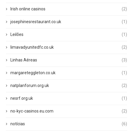
Irish online casinos
(2)
josephinesrestaurant.co.uk
(1)
Leilões
(1)
limavadyunitedfc.co.uk
(2)
Linhas Aéreas
(3)
margareteggleton.co.uk
(1)
natplanforum.org.uk
(2)
nesrf.org.uk
(1)
no-kyc-casinos.eu.com
(2)
notícias
(6)