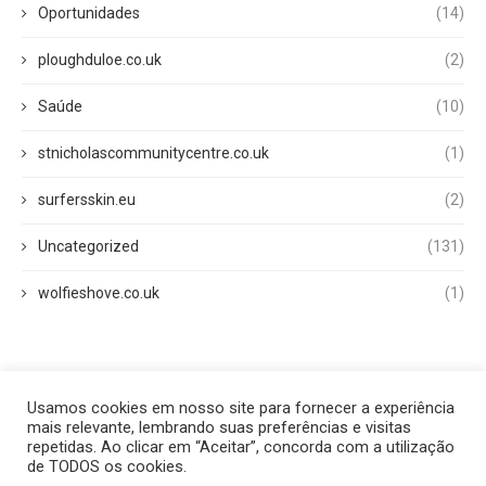
Oportunidades
(14)
ploughduloe.co.uk
(2)
Saúde
(10)
stnicholascommunitycentre.co.uk
(1)
surfersskin.eu
(2)
Uncategorized
(131)
wolfieshove.co.uk
(1)
Usamos cookies em nosso site para fornecer a experiência
Início
Quem Somos
Fale Conosco
Disclaimer
mais relevante, lembrando suas preferências e visitas
Termos de Uso
Política Privacidade
repetidas. Ao clicar em “Aceitar”, concorda com a utilização
de TODOS os cookies.
2025 - All Right Reserved.