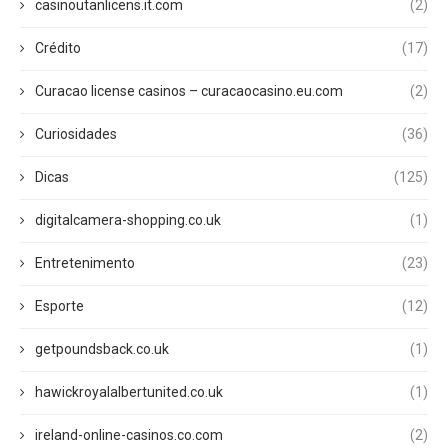
casinoutanlicens.it.com
(2)
Crédito
(17)
Curacao license casinos – curacaocasino.eu.com
(2)
Curiosidades
(36)
Dicas
(125)
digitalcamera-shopping.co.uk
(1)
Entretenimento
(23)
Esporte
(12)
getpoundsback.co.uk
(1)
hawickroyalalbertunited.co.uk
(1)
ireland-online-casinos.co.com
(2)