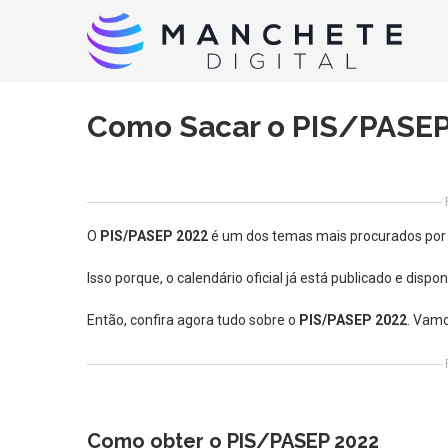
Como Sacar o PIS/PASEP
O
PIS/PASEP 2022
é um dos temas mais procurados por
Isso porque, o calendário oficial já está publicado e dispon
Então, confira agora tudo sobre o
PIS/PASEP 2022
. Vamo
Como obter o PIS/PASEP 2022