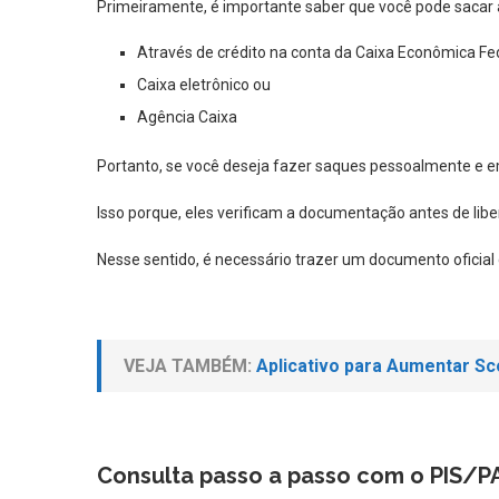
Primeiramente, é importante saber que você pode sacar 
Através de crédito na conta da Caixa Econômica Fed
Caixa eletrônico ou
Agência Caixa
Portanto, se você deseja fazer saques pessoalmente e e
Isso porque, eles verificam a documentação antes de liber
Nesse sentido, é necessário trazer um documento oficial
VEJA TAMBÉM:
Aplicativo para Aumentar Sc
Consulta passo a passo com o PIS/P