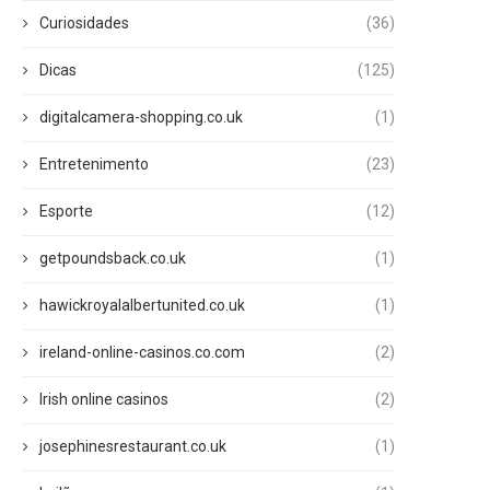
Curiosidades
(36)
Dicas
(125)
digitalcamera-shopping.co.uk
(1)
Entretenimento
(23)
Esporte
(12)
getpoundsback.co.uk
(1)
hawickroyalalbertunited.co.uk
(1)
ireland-online-casinos.co.com
(2)
Irish online casinos
(2)
josephinesrestaurant.co.uk
(1)