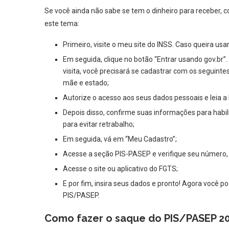
Se você ainda não sabe se tem o dinheiro para receber, c
este tema:
Primeiro, visite o meu site do INSS. Caso queira usar
Em seguida, clique no botão “Entrar usando gov.br”.
visita, você precisará se cadastrar com os seguinte
mãe e estado;
Autorize o acesso aos seus dados pessoais e leia a 
Depois disso, confirme suas informações para habili
para evitar retrabalho;
Em seguida, vá em “Meu Cadastro”;
Acesse a seção PIS-PASEP e verifique seu número, 
Acesse o site ou aplicativo do FGTS;
E por fim, insira seus dados e pronto! Agora você p
PIS/PASEP.
Como fazer o saque do PIS/PASEP 2