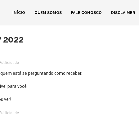
INÍCIO
QUEM SOMOS
FALE CONOSCO
DISCLAIMER
 2022
Publicidade
 quem está se perguntando como receber.
ível para você.
s ver!
Publicidade