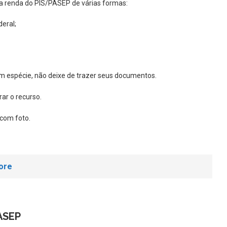
a renda do PIS/PASEP de várias formas:
eral;
m espécie, não deixe de trazer seus documentos.
ar o recurso.
 com foto.
ore
ASEP