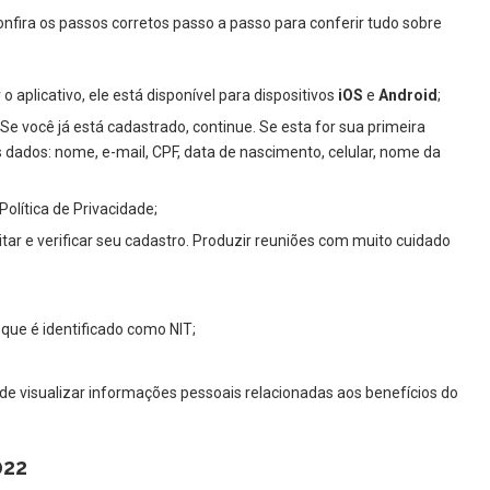
onfira os passos corretos passo a passo para conferir tudo sobre
 o aplicativo, ele está disponível para dispositivos
iOS
e
Android
;
 Se você já está cadastrado, continue. Se esta for sua primeira
s dados: nome, e-mail, CPF, data de nascimento, celular, nome da
Política de Privacidade;
tar e verificar seu cadastro. Produzir reuniões com muito cuidado
que é identificado como NIT;
ode visualizar informações pessoais relacionadas aos benefícios do
022