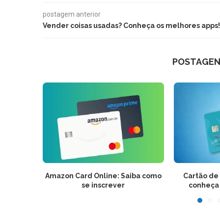
postagem anterior
Vender coisas usadas? Conheça os melhores apps!
POSTAGEN
Amazon Card Online: Saiba como
Cartão de 
se inscrever
conheça 