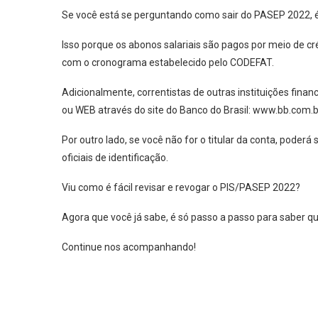
Se você está se perguntando como sair do PASEP 2022, é 
Isso porque os abonos salariais são pagos por meio de cr
com o cronograma estabelecido pelo CODEFAT.
Adicionalmente, correntistas de outras instituições fi
ou WEB através do site do Banco do Brasil: www.bb.com.
Por outro lado, se você não for o titular da conta, pode
oficiais de identificação.
Viu como é fácil revisar e revogar o PIS/PASEP 2022?
Agora que você já sabe, é só passo a passo para saber q
Continue nos acompanhando!