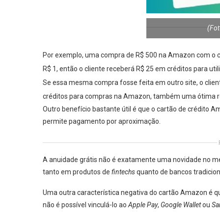
(Fot
Por exemplo, uma compra de R$ 500 na Amazon com o car
R$ 1, então o cliente receberá R$ 25 em créditos para uti
Se essa mesma compra fosse feita em outro site, o clien
créditos para compras na Amazon, também uma ótima 
Outro benefício bastante útil é que o cartão de crédito 
permite pagamento por aproximação.
A anuidade grátis não é exatamente uma novidade no mer
tanto em produtos de
fintechs
quanto de bancos tradicion
Uma outra característica negativa do cartão Amazon é que
não é possível vinculá-lo ao
Apple Pay
,
Google Wallet
ou
Sa