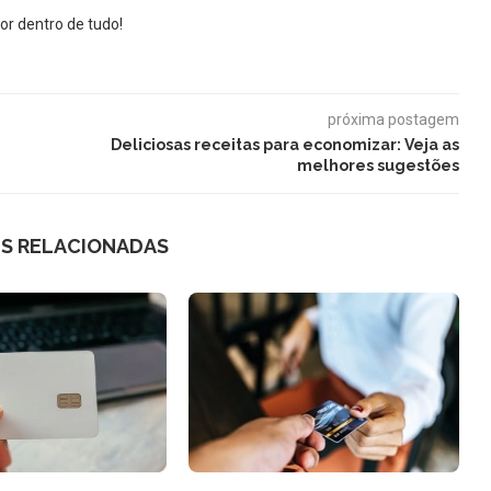
or dentro de tudo!
próxima postagem
Deliciosas receitas para economizar: Veja as
melhores sugestões
S RELACIONADAS