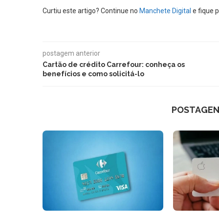
Curtiu este artigo? Continue no
Manchete Digital
e fique p
postagem anterior
Cartão de crédito Carrefour: conheça os
benefícios e como solicitá-lo
POSTAGEN