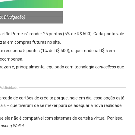
o: Divulgação)
Publicidade
tão Prime irá render 25 pontos (5% de R$ 500). Cada ponto vale
lizar em compras futuras no site.
te receberia 5 pontos (1% de R$ 500), o que renderia R$ 5 em
recompensa.
Amazon é, principalmente, equipado com tecnologia
contactless
que
Publicidade
cado de cartões de crédito porque, hoje em dia, essa opção está
ais – que tiveram de se mexer para se adequar à nova realidade.
 ele não é compatível com sistemas de carteira virtual. Por isso,
msung Wallet
.