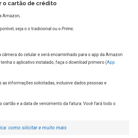
r o cartão de crédito
na Amazon;
onível, seja o o tradicional ou o
Prime
;
m a câmera do celular e será encaminhado para o app da Amazon
enha o aplicativo instalado, faça o
download
primeiro (
App
s as informações solicitadas, inclusive dados pessoas e
 cartão e a data de vencimento da fatura. Você fará todo o
ca: como silicitar e muito mais