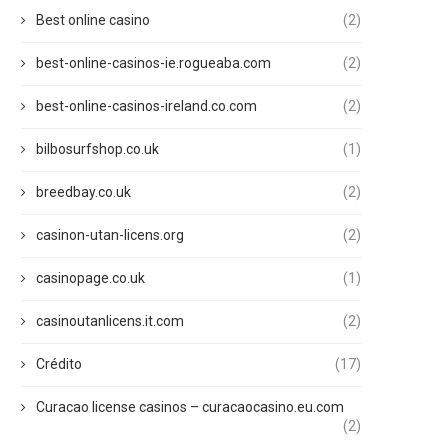
Best online casino
(2)
best-online-casinos-ie.rogueaba.com
(2)
best-online-casinos-ireland.co.com
(2)
bilbosurfshop.co.uk
(1)
breedbay.co.uk
(2)
casinon-utan-licens.org
(2)
casinopage.co.uk
(1)
casinoutanlicens.it.com
(2)
Crédito
(17)
Curacao license casinos – curacaocasino.eu.com
(2)