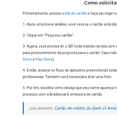
Como solicita
Primeiramente, acesse o
link do cartão
e faça seu login 
1- Após uma breve análise, você verá se o cartão está disp
2- Clique em “Peça seu cartão”;
3- Agora, você precisa ler o QR Code exibido na tela co
para preenchimento da proposta para o cartão. Caso não t
Store
e
Play Store
);
4- Então, avance no fluxo do aplicativo preenchendo toda
profissionais. Também será necessário tirar uma foto;
5- Por fim, escolha como deseja que seu nome apareça no
processo com a Bradescard, emissora do cartão.
Leia também:
Cartão de crédito do Bank of Ameri