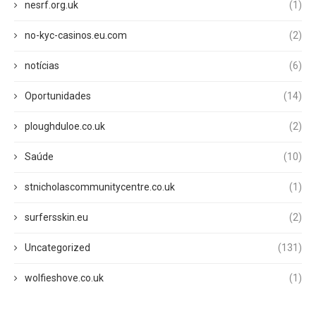
nesrf.org.uk
(1)
no-kyc-casinos.eu.com
(2)
notícias
(6)
Oportunidades
(14)
ploughduloe.co.uk
(2)
Saúde
(10)
stnicholascommunitycentre.co.uk
(1)
surfersskin.eu
(2)
Uncategorized
(131)
wolfieshove.co.uk
(1)