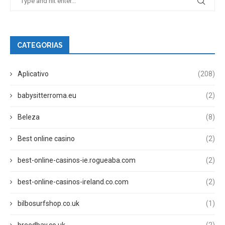
CATEGORIAS
Aplicativo
(208)
babysitterroma.eu
(2)
Beleza
(8)
Best online casino
(2)
best-online-casinos-ie.rogueaba.com
(2)
best-online-casinos-ireland.co.com
(2)
bilbosurfshop.co.uk
(1)
breedbay.co.uk
(2)