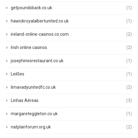
getpoundsback.co.uk
(1)
hawickroyalalbertunited.co.uk
(1)
ireland-online-casinos.co.com
(2)
Irish online casinos
(2)
josephinesrestaurant.co.uk
(1)
Leilões
(1)
limavadyunitedfc.co.uk
(2)
Linhas Aéreas
(3)
margareteggleton.co.uk
(1)
natplanforum.org.uk
(2)