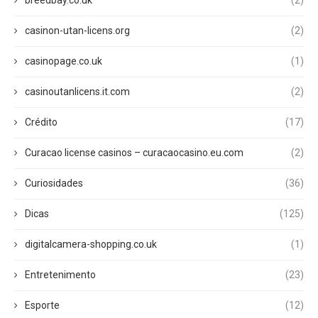
casinon-utan-licens.org
(2)
casinopage.co.uk
(1)
casinoutanlicens.it.com
(2)
Crédito
(17)
Curacao license casinos – curacaocasino.eu.com
(2)
Curiosidades
(36)
Dicas
(125)
digitalcamera-shopping.co.uk
(1)
Entretenimento
(23)
Esporte
(12)