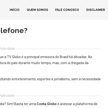
INÍCIO
QUEM SOMOS
FALE CONOSCO
DISCLAIMER
elefone?
Publicidade
e a TV Globo é a principal emissora do Brasil há décadas. As
tura do país durante muito tempo, mas, com a chegada da
.
luindo entretenimento, esportes e jornalismo, sem a necessidade
Publicidade
r dia? Sim! Basta ter uma
Conta Globo
e acessar a plataforma de