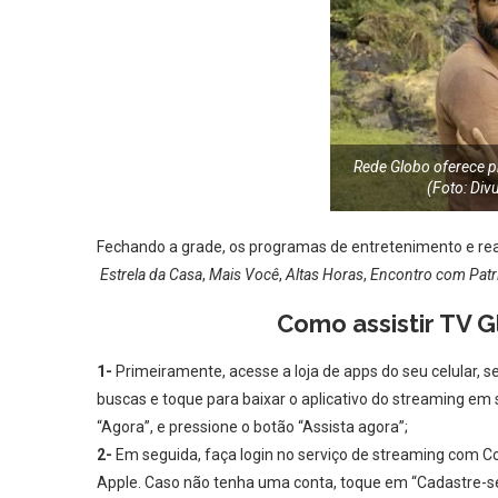
Rede Globo oferece p
(Foto: Di
Fechando a grade, os programas de entretenimento e rea
Estrela da Casa
,
Mais Você
,
Altas Horas
,
Encontro com Patrí
Como assistir TV G
1-
Primeiramente, acesse a loja de apps do seu celular, se
buscas e toque para baixar o aplicativo do streaming em 
“Agora”, e pressione o botão “Assista agora”;
2-
Em seguida, faça login no serviço de streaming com Co
Apple. Caso não tenha uma conta, toque em “Cadastre-se”