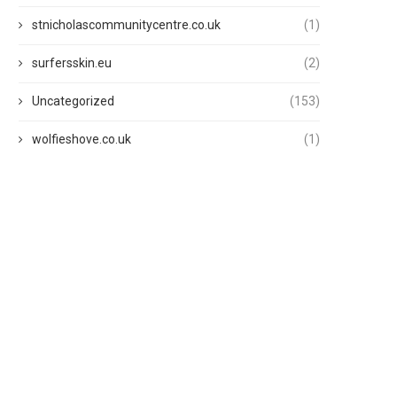
stnicholascommunitycentre.co.uk
(1)
surfersskin.eu
(2)
Uncategorized
(153)
wolfieshove.co.uk
(1)
Os maiores sucessos pop, agora
Suas músicas favorita
no seu celular
segundos: Baixe grát