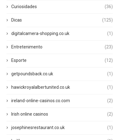
Curiosidades
(36)
Dicas
(125)
digitalcamera-shopping.co.uk
(1)
Entretenimento
(23)
Esporte
(12)
getpoundsback.co.uk
(1)
hawickroyalalbertunited.co.uk
(1)
ireland-online-casinos.co.com
(2)
Irish online casinos
(2)
josephinesrestaurant.co.uk
(1)