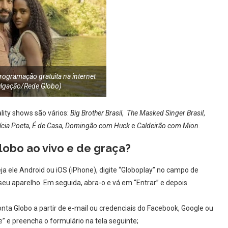
rogramação gratuita na internet
vulgação/Rede Globo)
lity shows são vários:
Big Brother Brasil
,
The Masked Singer Brasil
,
cia Poeta
,
É de Casa
,
Domingão com Huck
e
Caldeirão com Mion
.
lobo ao vivo e de graça?
ja ele Android ou iOS (iPhone), digite “Globoplay” no campo de
seu aparelho. Em seguida, abra-o e vá em “Entrar” e depois
nta Globo a partir de e-mail ou credenciais do Facebook, Google ou
 e preencha o formulário na tela seguinte;