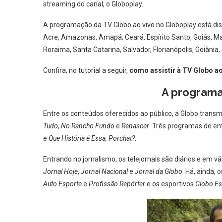
streaming do canal, o Globoplay.
A programação da TV Globo ao vivo no Globoplay está disp
Acre, Amazonas, Amapá, Ceará, Espírito Santo, Goiás, M
Roraima, Santa Catarina, Salvador, Florianópolis, Goiânia, 
Confira, no tutorial a seguir,
como assistir à TV Globo ao 
A programa
Entre os conteúdos oferecidos ao público, a Globo transm
Tudo
,
No Rancho Fundo
e
Renascer
. Três programas de e
e
Que História é Essa, Porchat?
.
Entrando no jornalismo, os telejornais são diários e em 
Jornal Hoje
,
Jornal Nacional
e
Jornal da Globo
. Há, ainda, 
Auto Esporte
e
Profissão Repórter
e os esportivos
Globo Es