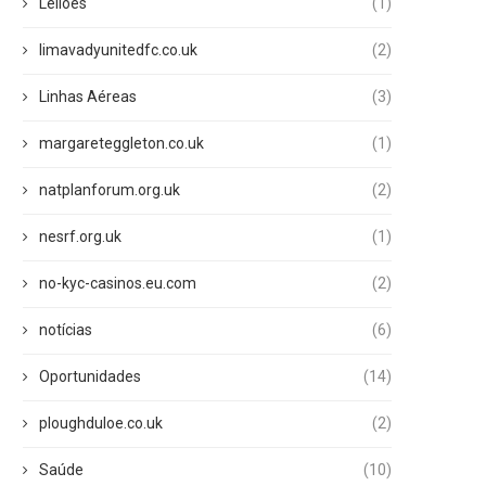
Leilões
(1)
limavadyunitedfc.co.uk
(2)
Linhas Aéreas
(3)
margareteggleton.co.uk
(1)
natplanforum.org.uk
(2)
nesrf.org.uk
(1)
no-kyc-casinos.eu.com
(2)
notícias
(6)
Oportunidades
(14)
ploughduloe.co.uk
(2)
Saúde
(10)