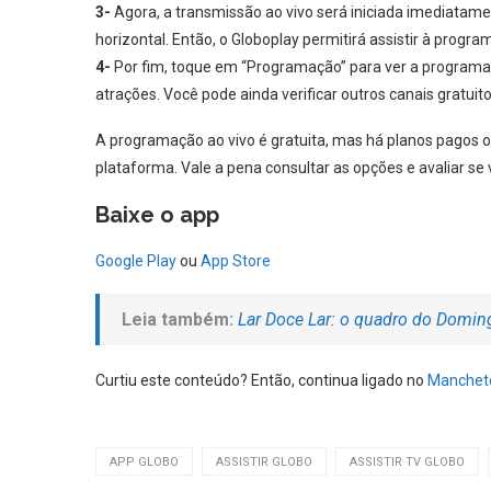
3-
Agora, a transmissão ao vivo será iniciada imediatamen
horizontal. Então, o Globoplay permitirá assistir à progra
4-
Por fim, toque em “Programação” para ver a programação
atrações. Você pode ainda verificar outros canais gratu
A programação ao vivo é gratuita, mas há planos pagos o
plataforma. Vale a pena consultar as opções e avaliar se 
Baixe o app
Google Play
ou
App Store
Leia também:
Lar Doce Lar: o quadro do Domi
Curtiu este conteúdo? Então, continua ligado no
Manchete
APP GLOBO
ASSISTIR GLOBO
ASSISTIR TV GLOBO