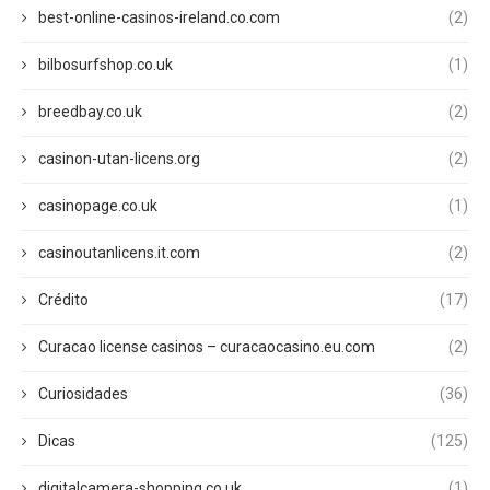
best-online-casinos-ireland.co.com
(2)
bilbosurfshop.co.uk
(1)
breedbay.co.uk
(2)
casinon-utan-licens.org
(2)
casinopage.co.uk
(1)
casinoutanlicens.it.com
(2)
Crédito
(17)
Curacao license casinos – curacaocasino.eu.com
(2)
Curiosidades
(36)
Dicas
(125)
digitalcamera-shopping.co.uk
(1)