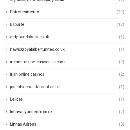
Entretenimento
(23)
Esporte
(12)
getpoundsback.co.uk
(1)
hawickroyalalbertunited.co.uk
(1)
ireland-online-casinos.co.com
(2)
Irish online casinos
(2)
josephinesrestaurant.co.uk
(1)
Leilões
(1)
limavadyunitedfc.co.uk
(2)
Linhas Aéreas
(3)