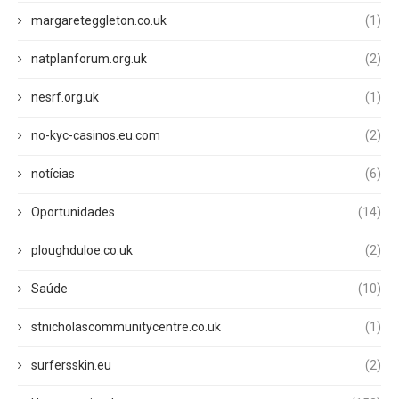
margareteggleton.co.uk
(1)
natplanforum.org.uk
(2)
nesrf.org.uk
(1)
no-kyc-casinos.eu.com
(2)
notícias
(6)
Oportunidades
(14)
ploughduloe.co.uk
(2)
Saúde
(10)
stnicholascommunitycentre.co.uk
(1)
surfersskin.eu
(2)