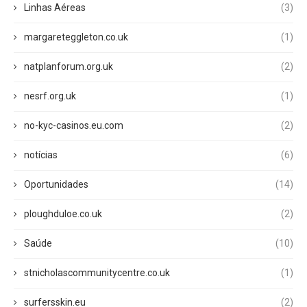
Linhas Aéreas
(3)
margareteggleton.co.uk
(1)
natplanforum.org.uk
(2)
nesrf.org.uk
(1)
no-kyc-casinos.eu.com
(2)
notícias
(6)
Oportunidades
(14)
ploughduloe.co.uk
(2)
Saúde
(10)
stnicholascommunitycentre.co.uk
(1)
surfersskin.eu
(2)