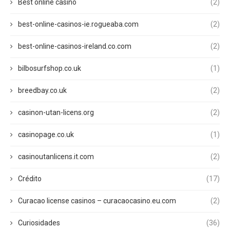
Best online casino
(2)
best-online-casinos-ie.rogueaba.com
(2)
best-online-casinos-ireland.co.com
(2)
bilbosurfshop.co.uk
(1)
breedbay.co.uk
(2)
casinon-utan-licens.org
(2)
casinopage.co.uk
(1)
casinoutanlicens.it.com
(2)
Crédito
(17)
Curacao license casinos – curacaocasino.eu.com
(2)
Curiosidades
(36)