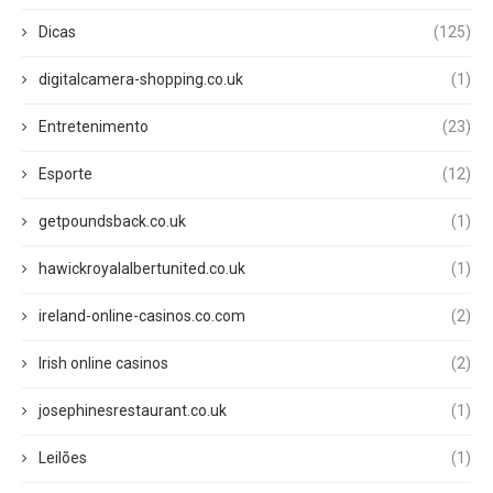
Dicas
(125)
digitalcamera-shopping.co.uk
(1)
Entretenimento
(23)
Esporte
(12)
getpoundsback.co.uk
(1)
hawickroyalalbertunited.co.uk
(1)
ireland-online-casinos.co.com
(2)
Irish online casinos
(2)
josephinesrestaurant.co.uk
(1)
Leilões
(1)