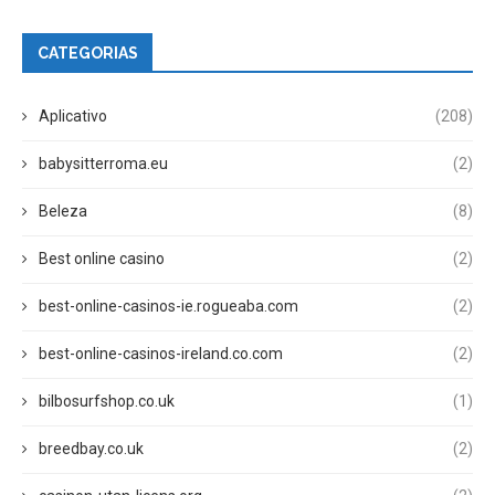
CATEGORIAS
Aplicativo
(208)
babysitterroma.eu
(2)
Beleza
(8)
Best online casino
(2)
best-online-casinos-ie.rogueaba.com
(2)
best-online-casinos-ireland.co.com
(2)
bilbosurfshop.co.uk
(1)
breedbay.co.uk
(2)