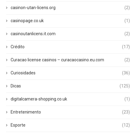
casinon-utan-licens.org
(2)
casinopage.co.uk
(1)
casinoutanlicens.it.com
(2)
Crédito
(17)
Curacao license casinos – curacaocasino.eu.com
(2)
Curiosidades
(36)
Dicas
(125)
digitalcamera-shopping.co.uk
(1)
Entretenimento
(23)
Esporte
(12)