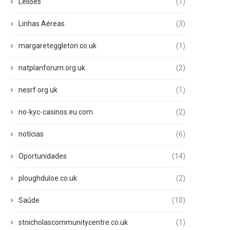
Leilões
(1)
Linhas Aéreas
(3)
margareteggleton.co.uk
(1)
natplanforum.org.uk
(2)
nesrf.org.uk
(1)
no-kyc-casinos.eu.com
(2)
notícias
(6)
Oportunidades
(14)
ploughduloe.co.uk
(2)
Saúde
(10)
stnicholascommunitycentre.co.uk
(1)