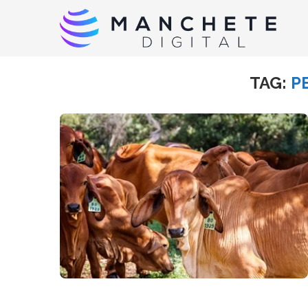
TAG:
P