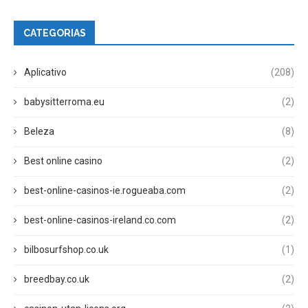
CATEGORIAS
Aplicativo
(208)
babysitterroma.eu
(2)
Beleza
(8)
Best online casino
(2)
best-online-casinos-ie.rogueaba.com
(2)
best-online-casinos-ireland.co.com
(2)
bilbosurfshop.co.uk
(1)
breedbay.co.uk
(2)