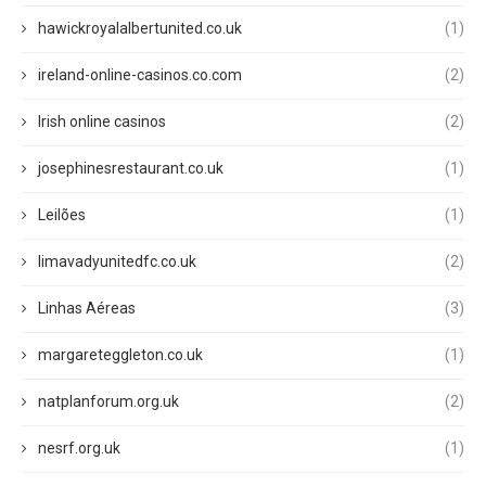
hawickroyalalbertunited.co.uk
(1)
ireland-online-casinos.co.com
(2)
Irish online casinos
(2)
josephinesrestaurant.co.uk
(1)
Leilões
(1)
limavadyunitedfc.co.uk
(2)
Linhas Aéreas
(3)
margareteggleton.co.uk
(1)
natplanforum.org.uk
(2)
nesrf.org.uk
(1)