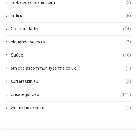
no-kyc-casinos.eu.com
(2)
notícias
(6)
Oportunidades
(14)
ploughduloe.co.uk
(2)
Saúde
(10)
stnicholascommunitycentre.co.uk
(1)
surfersskin.eu
(2)
Uncategorized
(141)
wolfieshove.co.uk
(1)