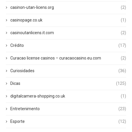
casinon-utan-licens.org
(2)
casinopage.co.uk
(1)
casinoutanlicens.it.com
(2)
Crédito
(17)
Curacao license casinos – curacaocasino.eu.com
(2)
Curiosidades
(36)
Dicas
(125)
digitalcamera-shopping.co.uk
(1)
Entretenimento
(23)
Esporte
(12)