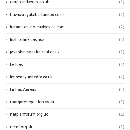
getpoundsback.co.uk
(1)
hawickroyalalbertunited.co.uk
(1)
ireland-online-casinos.co.com
(2)
Irish online casinos
(2)
josephinesrestaurant.co.uk
(1)
Leilões
(1)
limavadyunitedfc.co.uk
(2)
Linhas Aéreas
(3)
margareteggleton.co.uk
(1)
natplanforum.org.uk
(2)
nesrf.org.uk
(1)