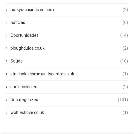
no-kyc-casinos.eu.com
(2)
notícias
(6)
Oportunidades
(14)
ploughduloe.co.uk
(2)
Saúde
(10)
stnicholascommunitycentre.co.uk
(1)
surfersskin.eu
(2)
Uncategorized
(131)
wolfieshove.co.uk
(1)