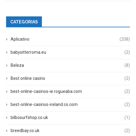
CATEGORIAS
Aplicativo
(208)
babysitterroma.eu
(2)
Beleza
(8)
Best online casino
(2)
best-online-casinos-ie.rogueaba.com
(2)
best-online-casinos-ireland.co.com
(2)
bilbosurfshop.co.uk
(1)
breedbay.co.uk
(2)