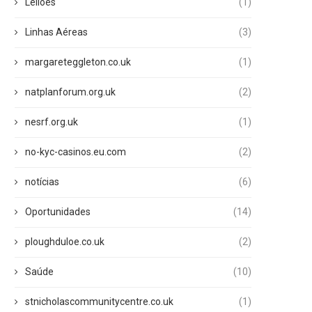
Leilões
(1)
Linhas Aéreas
(3)
margareteggleton.co.uk
(1)
natplanforum.org.uk
(2)
nesrf.org.uk
(1)
no-kyc-casinos.eu.com
(2)
notícias
(6)
Oportunidades
(14)
ploughduloe.co.uk
(2)
Saúde
(10)
stnicholascommunitycentre.co.uk
(1)