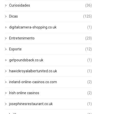
Curiosidades
(36)
Dicas
(125)
digitalcamera-shopping.co.uk
(1)
Entretenimento
(23)
Esporte
(12)
getpoundsback.co.uk
(1)
hawickroyalalbertunited.co.uk
(1)
ireland-online-casinos.co.com
(2)
Irish online casinos
(2)
josephinesrestaurant.co.uk
(1)