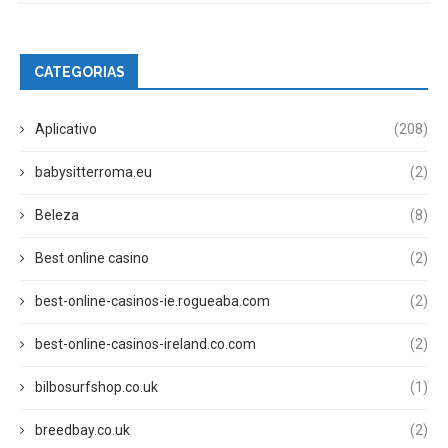
CATEGORIAS
Aplicativo
(208)
babysitterroma.eu
(2)
Beleza
(8)
Best online casino
(2)
best-online-casinos-ie.rogueaba.com
(2)
best-online-casinos-ireland.co.com
(2)
bilbosurfshop.co.uk
(1)
breedbay.co.uk
(2)