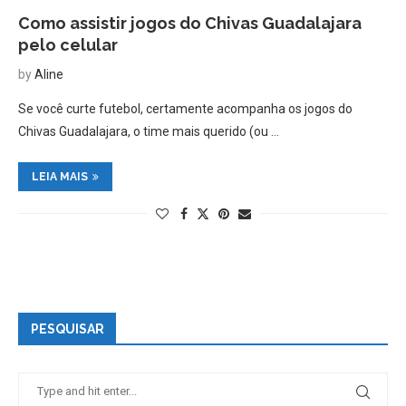
Como assistir jogos do Chivas Guadalajara
pelo celular
by
Aline
Se você curte futebol, certamente acompanha os jogos do
Chivas Guadalajara, o time mais querido (ou …
LEIA MAIS
PESQUISAR