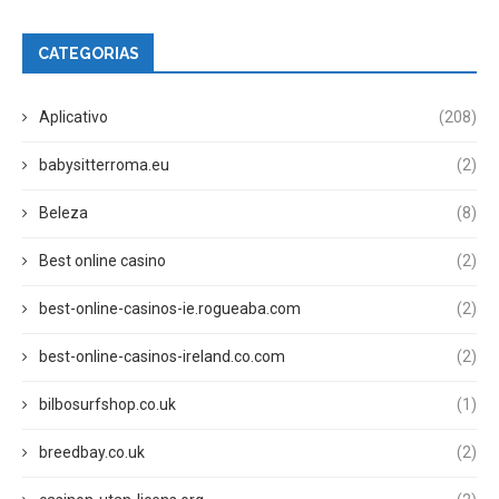
CATEGORIAS
Aplicativo
(208)
babysitterroma.eu
(2)
Beleza
(8)
Best online casino
(2)
best-online-casinos-ie.rogueaba.com
(2)
best-online-casinos-ireland.co.com
(2)
bilbosurfshop.co.uk
(1)
breedbay.co.uk
(2)