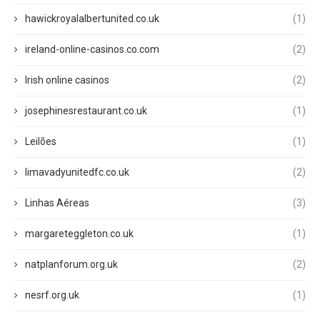
hawickroyalalbertunited.co.uk
(1)
ireland-online-casinos.co.com
(2)
Irish online casinos
(2)
josephinesrestaurant.co.uk
(1)
Leilões
(1)
limavadyunitedfc.co.uk
(2)
Linhas Aéreas
(3)
margareteggleton.co.uk
(1)
natplanforum.org.uk
(2)
nesrf.org.uk
(1)