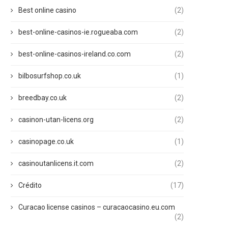
Best online casino
(2)
best-online-casinos-ie.rogueaba.com
(2)
best-online-casinos-ireland.co.com
(2)
bilbosurfshop.co.uk
(1)
breedbay.co.uk
(2)
casinon-utan-licens.org
(2)
casinopage.co.uk
(1)
casinoutanlicens.it.com
(2)
Crédito
(17)
Curacao license casinos – curacaocasino.eu.com
(2)