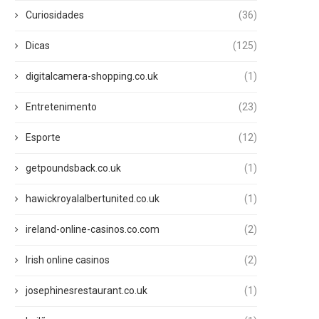
Curiosidades
(36)
Dicas
(125)
digitalcamera-shopping.co.uk
(1)
Entretenimento
(23)
Esporte
(12)
getpoundsback.co.uk
(1)
hawickroyalalbertunited.co.uk
(1)
ireland-online-casinos.co.com
(2)
Irish online casinos
(2)
josephinesrestaurant.co.uk
(1)