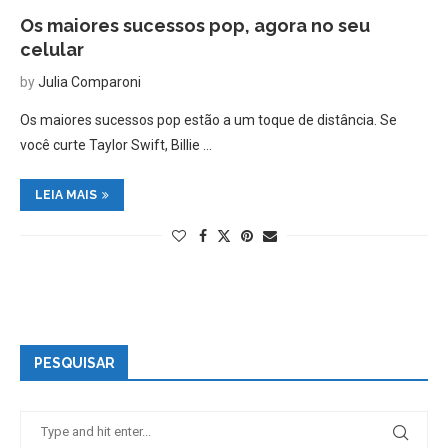
Os maiores sucessos pop, agora no seu
celular
by
Julia Comparoni
Os maiores sucessos pop estão a um toque de distância. Se
você curte Taylor Swift, Billie …
LEIA MAIS
PESQUISAR