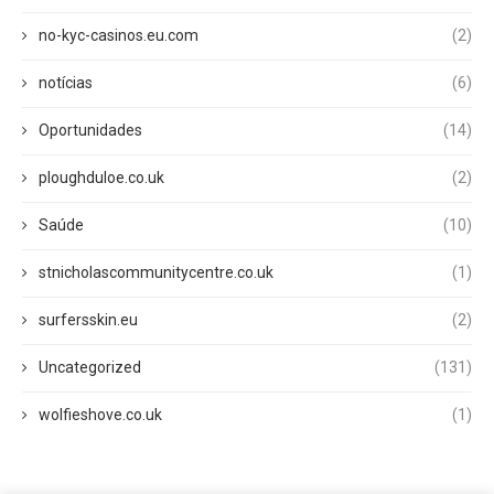
no-kyc-casinos.eu.com
(2)
notícias
(6)
Oportunidades
(14)
ploughduloe.co.uk
(2)
Saúde
(10)
stnicholascommunitycentre.co.uk
(1)
surfersskin.eu
(2)
Uncategorized
(131)
wolfieshove.co.uk
(1)