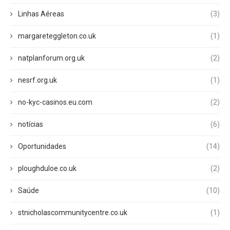
Linhas Aéreas
(3)
margareteggleton.co.uk
(1)
natplanforum.org.uk
(2)
nesrf.org.uk
(1)
no-kyc-casinos.eu.com
(2)
notícias
(6)
Oportunidades
(14)
ploughduloe.co.uk
(2)
Saúde
(10)
stnicholascommunitycentre.co.uk
(1)