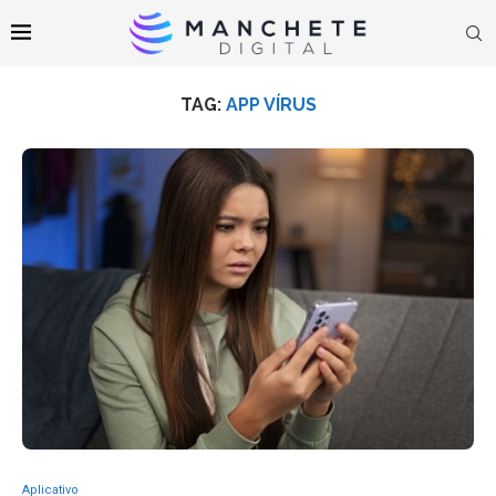
TAG:
APP VÍRUS
Aplicativo