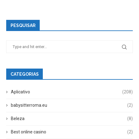
PESQUISAR
CATEGORIAS
Aplicativo
(208)
babysitterroma.eu
(2)
Beleza
(8)
Best online casino
(2)