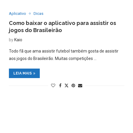
Aplicativo
Dicas
Como baixar o aplicativo para assistir os
jogos do Brasileirão
by
Kaio
Todo fã que ama assistir futebol também gosta de assistir
aos jogos do Brasileirão. Muitas competições …
LEIA MAIS