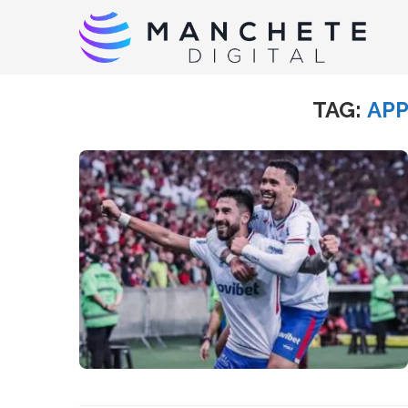
TAG:
APP