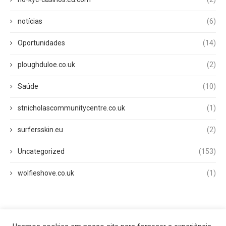
notícias
(6)
Oportunidades
(14)
ploughduloe.co.uk
(2)
Saúde
(10)
stnicholascommunitycentre.co.uk
(1)
surfersskin.eu
(2)
Uncategorized
(153)
wolfieshove.co.uk
(1)