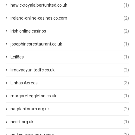
hawickroyalalbertunited.co.uk
(1)
ireland-online-casinos.co.com
(2)
Irish online casinos
(2)
josephinesrestaurant.co.uk
(1)
Leilões
(1)
limavadyunitedfc.co.uk
(2)
Linhas Aéreas
(3)
margareteggleton.co.uk
(1)
natplanforum.org.uk
(2)
nesrf.org.uk
(1)
no-kyc-casinos.eu.com
(2)