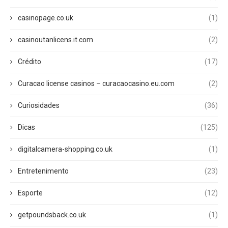
casinopage.co.uk
(1)
casinoutanlicens.it.com
(2)
Crédito
(17)
Curacao license casinos – curacaocasino.eu.com
(2)
Curiosidades
(36)
Dicas
(125)
digitalcamera-shopping.co.uk
(1)
Entretenimento
(23)
Esporte
(12)
getpoundsback.co.uk
(1)