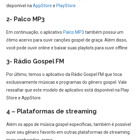
disponível na
AppStore
e
PlayStore.
2- Palco MP3
Em continuação, o aplicativo
Palco MP3
também possui um
ótimo acervo para ouvir canções gospel de graça. Além disso,
você pode ouvir online e baixar suas playlists para ouvir offline.
3- Rádio Gospel FM
Por último, temos o aplicativo da Rádio Gospel FM que toca
exclusivamente músicas e programas do gênero gospel. Vale
ressaltar que este modelo de aplicativo está disponível na Play
Store e AppStore.
4 – Plataformas de streaming
Além os apps de música gospel específicas, também é possível
ouvir seu gênero favorito em outras plataformas de streaming
mais conhecidas, como: