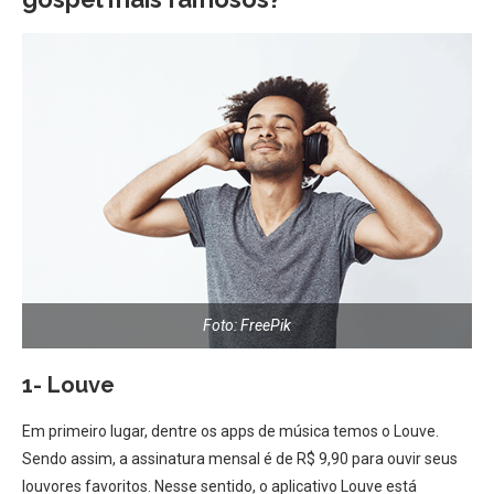
Foto: FreePik
1- Louve
Em primeiro lugar, dentre os apps de música temos o Louve.
Sendo assim, a assinatura mensal é de R$ 9,90 para ouvir seus
louvores favoritos. Nesse sentido, o aplicativo Louve está