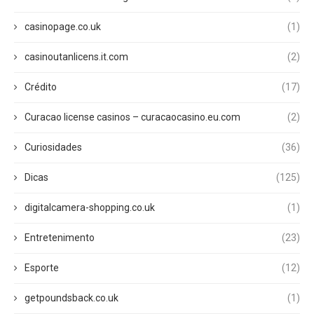
casinopage.co.uk
(1)
casinoutanlicens.it.com
(2)
Crédito
(17)
Curacao license casinos – curacaocasino.eu.com
(2)
Curiosidades
(36)
Dicas
(125)
digitalcamera-shopping.co.uk
(1)
Entretenimento
(23)
Esporte
(12)
getpoundsback.co.uk
(1)