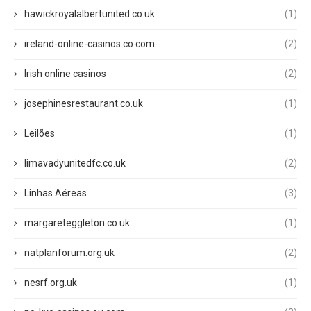
hawickroyalalbertunited.co.uk
(1)
ireland-online-casinos.co.com
(2)
Irish online casinos
(2)
josephinesrestaurant.co.uk
(1)
Leilões
(1)
limavadyunitedfc.co.uk
(2)
Linhas Aéreas
(3)
margareteggleton.co.uk
(1)
natplanforum.org.uk
(2)
nesrf.org.uk
(1)