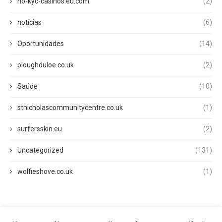
no-kyc-casinos.eu.com
(2)
notícias
(6)
Oportunidades
(14)
ploughduloe.co.uk
(2)
Saúde
(10)
stnicholascommunitycentre.co.uk
(1)
surfersskin.eu
(2)
Uncategorized
(131)
wolfieshove.co.uk
(1)