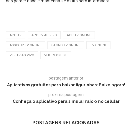
não perder nada e mantenha-se muito bem informado!
APP TV
APP TV AO VIVO
APP TV ONLINE
ASSISTIR TV ONLINE
CANAIS TV ONLINE
TV ONLINE
VER TV AO VIVO
VER TV ONLINE
postagem anterior
Aplicativos gratuitos para baixar figurinhas: Baixe agora!
próxima postagem
Conheça o aplicativo para simular raio-x no celular
POSTAGENS RELACIONADAS