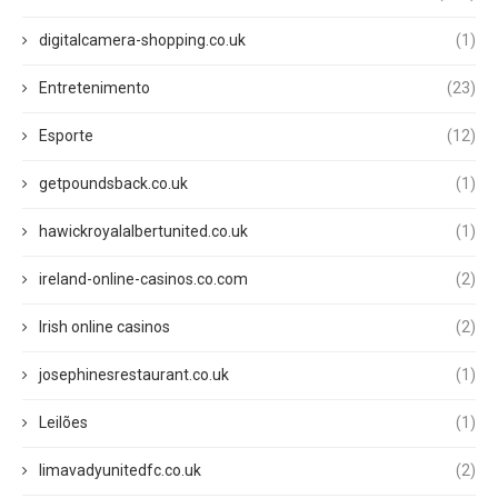
digitalcamera-shopping.co.uk
(1)
Entretenimento
(23)
Esporte
(12)
getpoundsback.co.uk
(1)
hawickroyalalbertunited.co.uk
(1)
ireland-online-casinos.co.com
(2)
Irish online casinos
(2)
josephinesrestaurant.co.uk
(1)
Leilões
(1)
limavadyunitedfc.co.uk
(2)