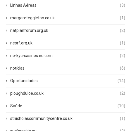
Linhas Aéreas
(3)
margareteggleton.co.uk
(1)
natplanforum.org.uk
(2)
nesrf.org.uk
(1)
no-kyc-casinos.eu.com
(2)
notícias
(6)
Oportunidades
(14)
ploughduloe.co.uk
(2)
Saúde
(10)
stnicholascommunitycentre.co.uk
(1)
surfersskin.eu
(2)