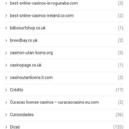
best-online-casinos-ie.rogueaba.com
(2)
best-online-casinos-ireland.co.com
(2)
bilbosurfshop.co.uk
(1)
breedbay.co.uk
(2)
casinon-utan-licens.org
(2)
casinopage.co.uk
(1)
casinoutanlicens.it.com
(2)
Crédito
(17)
Curacao license casinos – curacaocasino.eu.com
(2)
Curiosidades
(36)
Dicas
(125)