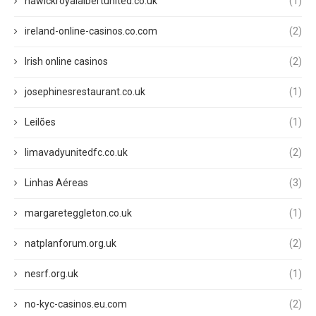
hawickroyalalbertunited.co.uk
(1)
ireland-online-casinos.co.com
(2)
Irish online casinos
(2)
josephinesrestaurant.co.uk
(1)
Leilões
(1)
limavadyunitedfc.co.uk
(2)
Linhas Aéreas
(3)
margareteggleton.co.uk
(1)
natplanforum.org.uk
(2)
nesrf.org.uk
(1)
no-kyc-casinos.eu.com
(2)