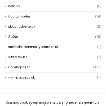
notícias
(6)
Oportunidades
(14)
ploughduloe.co.uk
(2)
Saúde
(10)
stnicholascommunitycentre.co.uk
(1)
surfersskin.eu
(2)
Uncategorized
(131)
wolfieshove.co.uk
(1)
Usamos cookies em nosso site para fornecer a experiência
Início
Quem Somos
Fale Conosco
Disclaimer