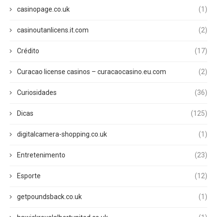
casinopage.co.uk
(1)
casinoutanlicens.it.com
(2)
Crédito
(17)
Curacao license casinos – curacaocasino.eu.com
(2)
Curiosidades
(36)
Dicas
(125)
digitalcamera-shopping.co.uk
(1)
Entretenimento
(23)
Esporte
(12)
getpoundsback.co.uk
(1)